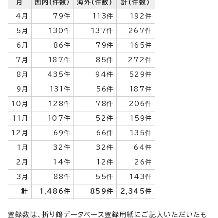
月
国内(件数）
海外(件数)
計(件数)
4月
79件
113件
192件
5月
130件
137件
267件
6月
86件
79件
165件
7月
187件
85件
272件
8月
435件
94件
529件
9月
131件
56件
187件
10月
128件
78件
206件
11月
107件
52件
159件
12月
69件
66件
135件
1月
32件
32件
64件
2月
14件
12件
26件
3月
88件
55件
143件
計
1,486件
859件
2,345件
登録数は、折り鶴データベース登録用紙にご記入いただいたも