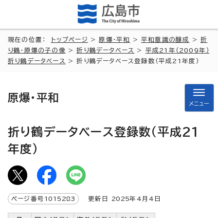
現在の位置：
トップページ
>
原爆・平和
>
平和意識の醸成
>
折
り鶴・原爆の子の像
>
折り鶴データベース
>
平成21年（2009年）
折り鶴データベース
> 折り鶴データベース登録数（平成21年度）
原爆・平和
メニュー
折り鶴データベース登録数（平成21
年度）
ページ番号
1015283
更新日
2025
年4月4日