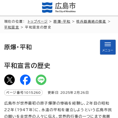
現在の位置：
トップページ
>
原爆・平和
>
核兵器廃絶の推進
>
平和宣言
> 平和宣言の歴史
原爆・平和
メニュー
平和宣言の歴史
ページ番号
1015260
更新日
2025
年2月
26
日
広島市が世界最初の原子爆弾の惨禍を経験し、2年目の昭和
22年（1947年）に、永遠の平和を確立しようという広島市民
の願いを全世界の人々に伝え、世界的行事の一つにまで発展