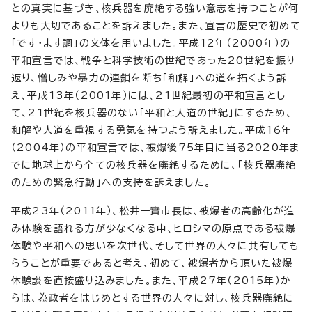
との真実に基づき、核兵器を廃絶する強い意志を持つことが何
よりも大切であることを訴えました。また、宣言の歴史で初めて
「です・ます調」の文体を用いました。平成12年（2000年）の
平和宣言では、戦争と科学技術の世紀であった20世紀を振り
返り、憎しみや暴力の連鎖を断ち「和解」への道を拓くよう訴
え、平成13年（2001年）には、21世紀最初の平和宣言とし
て、21世紀を核兵器のない「平和と人道の世紀」にするため、
和解や人道を重視する勇気を持つよう訴えました。平成16年
（2004年）の平和宣言では、被爆後75年目に当る2020年ま
でに地球上から全ての核兵器を廃絶するために、「核兵器廃絶
のための緊急行動」への支持を訴えました。
平成23年（2011年）、松井一實市長は、被爆者の高齢化が進
み体験を語れる方が少なくなる中、ヒロシマの原点である被爆
体験や平和への思いを次世代、そして世界の人々に共有しても
らうことが重要であると考え、初めて、被爆者から頂いた被爆
体験談を直接盛り込みました。また、平成27年（2015年）か
らは、為政者をはじめとする世界の人々に対し、核兵器廃絶に