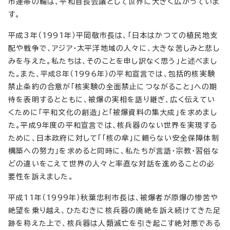
市連帯の輪は、平和首長会議として世界に大きく広がっていま
す。
平成3年（1991年）平岡敬市長は、「日本はかつての植民地支
配や戦争で、アジア・太平洋地域の人々に、大きな苦しみと悲し
みを与えた。私たちは、そのことを申し訳なく思う」と述べまし
た。また、平成8年（1996年）の平和宣言では、包括的核実験
禁止条約の合意が「核実験の全面禁止につながること」への期
待を表明するとともに、被爆の実相を語り継ぎ、広く伝えてい
くために「平和文化の創造」と「被爆資料の集大成」を求めまし
た。平成9年度の平和宣言では、核兵器のない世界を実現する
ために、日本政府に対して「「核の傘」に頼らない安全保障体制
構築への努力」を求めると同時に、私たちが言語・宗教・習俗な
どの違いをこえて世界の人々と率直な対話を進めることの必
要性を訴えました。
平成11年（1999年）秋葉忠利市長は、被爆者が原爆の惨苦や
絶望を乗り越え、ひたむきに核兵器の廃絶を訴え続けてきた足
跡を称えた上で、核兵器は人類滅亡を引き起こす絶対悪である