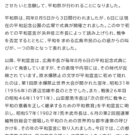
させたいと念願して、平和祭が行われることになりました。
平和祭は、同年8月5日から3日間行われましたが、6日には現
在の平和記念公園の広場で式典が開催されました。この中で初
めての平和宣言が浜井信三市長によって読み上げられ、戦争
を否定するとともに、平和を求める広島市民の心の底からの叫
びが、一つの形となって表れました。
以降、平和宣言は、広島市長が毎年8月6日の平和記念式典に
おいて発表していますが、その表現や内容には、その時代が反
映されています。原水爆禁止の文字が平和宣言に初めて現れ
たのは、第1回原水爆禁止世界大会が開かれた翌年、昭和31年
（1956年）の渡辺忠雄市長のときでした。また、戦後26年目
の昭和46年（1971年）、山田節男市長は「次の世代に戦争と
平和の意義を正しく継承するための平和教育」を平和宣言に明
示し、昭和57年（1982年）荒木武市長は、6月の第2回国連軍
縮特別総会で提唱した平和のための世界的な都市連帯の呼び
かけを、その年の平和宣言に取り入れました。今日では、この都