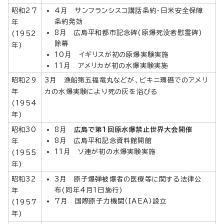
昭和27
4月 サンフランシスコ講話条約・日米安全保障
条約発効
年
8月 広島平和都市記念碑(原爆死没者慰霊碑)
(1952
除幕
年)
10月 イギリスが初の原爆実験実施
11月 アメリカが初の水爆実験実施
昭和29
3月 漁船第五福竜丸などが、ビキニ環礁でのアメリ
年
カの水爆実験により死の灰を浴びる
(1954
年)
昭和30
8月
広島で第1回原水爆禁止世界大会開催
8月 広島平和記念資料館開館
年
11月 ソ連が初の水爆実験実施
(1955
年)
昭和32
3月 原子爆弾被爆者の医療等に関する法律公
布(同年4月1日施行)
年
7月 国際原子力機関（IAEA）設立
(1957
年)