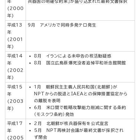
年
兵器国の明確な約束」が盛り込まれた最終文書採択
(2000
年)
平成13
9月 アメリカで同時多発テロ発生
年
(2001
年)
平成14
8月 イランによる未申告の核活動疑惑
8月 国立広島原爆死没者追悼平和祈念館開館
年
(2002
年)
平成15
1月 朝鮮民主主義人民共和国(北朝鮮)が
NPTからの脱退とIAEAとの保障措置協定から
年
の離脱を表明
(2003
6月 米ロ間で戦略攻撃能力削減に関する条約
年)
（モスクワ条約）発効
平成17
2月 北朝鮮が核兵器保有を公式宣言
5月 NPT再検討会議が最終文書が採択され
年
ず閉会
(2005