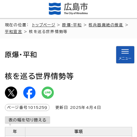
現在の位置：
トップページ
>
原爆・平和
>
核兵器廃絶の推進
>
平和宣言
> 核を巡る世界情勢等
原爆・平和
メニュー
核を巡る世界情勢等
ページ番号
1015259
更新日
2025
年4月4日
表の幅を切り替える
年
事項