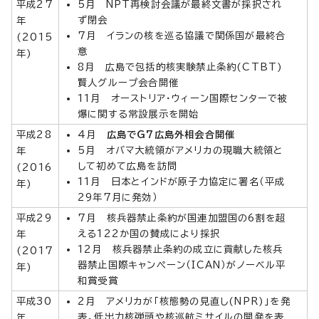
平成27
5月 NPT再検討会議が最終文書が採択され
ず閉会
年
7月 イランの核を巡る協議で関係国が最終合
(2015
意
年)
8月 広島で包括的核実験禁止条約(CTBT)
賢人グループ会合開催
11月 オーストリア・ウィーン国際センターで被
爆に関する常設展示を開始
平成28
4月
広島でG7広島外相会合開催
5月 オバマ大統領がアメリカの現職大統領と
年
して初めて広島を訪問
(2016
11月 日本とインドが原子力協定に署名（平成
年)
29年7月に発効）
平成29
7月 核兵器禁止条約が国連加盟国の6割を超
える122か国の賛成により採択
年
12月 核兵器禁止条約の成立に貢献した核兵
(2017
器禁止国際キャンペーン（ICAN）がノーベル平
年)
和賞受賞
平成30
2月 アメリカが「核態勢の見直し(NPR)」を発
表。低出力核弾頭や核巡航ミサイルの開発を表
年