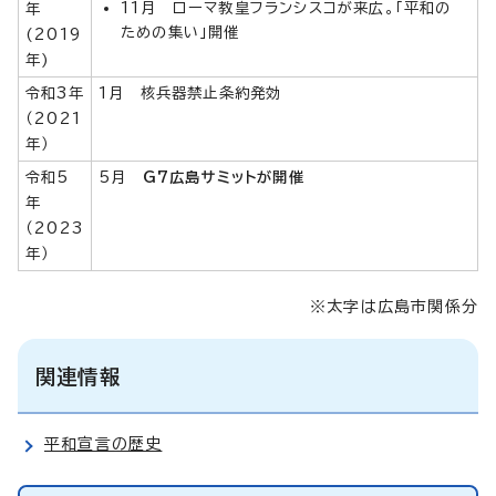
11月 ローマ教皇フランシスコが来広。「平和の
年
ための集い」開催
(2019
年)
令和3年
1月 核兵器禁止条約発効
（2021
年）
令和5
5月
G7広島サミットが開催
年
（2023
年）
※太字は広島市関係分
関連情報
平和宣言の歴史