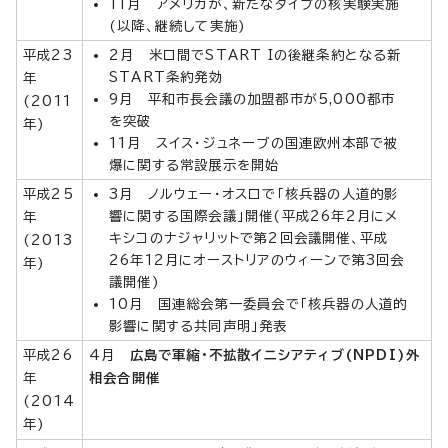
11月 アメリカが、新たなタイプの核実験実施
(以降、継続して実施)
平成23
2月 米ロ間でSTART Iの後継条約となる新
START条約発効
年
9月 平和市長会議の加盟都市が5,000都市
(2011
を突破
年)
11月 スイス・ジュネーブの国連欧州本部で被
爆に関する常設展示を開始
平成25
3月 ノルウェー・オスロで「核兵器の人道的影
響に関する国際会議」開催(平成26年2月にメ
年
キシコのナジャリットで第2回会議開催、平成
(2013
26年12月にオーストリアのウィーンで第3回会
年)
議開催)
10月 国連総会第一委員会で「核兵器の人道的
影響に関する共同声明」発表
平成26
4月
広島で軍縮・不拡散イニシアティブ(NPDI)外
年
相会合開催
(2014
年)