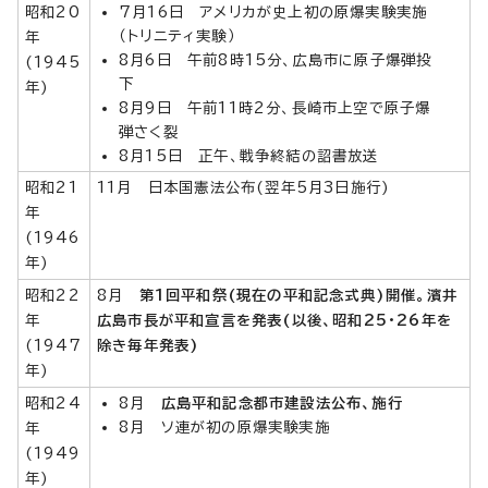
昭和20
7月16日 アメリカが史上初の原爆実験実施
（トリニティ実験）
年
8月6日 午前8時15分、広島市に原子爆弾投
(1945
下
年)
8月9日 午前11時2分、長崎市上空で原子爆
弾さく裂
8月15日 正午、戦争終結の詔書放送
昭和21
11月 日本国憲法公布(翌年5月3日施行)
年
(1946
年)
昭和22
8月
第1回平和祭(現在の平和記念式典)開催。濱井
年
広島市長が平和宣言を発表(以後、昭和25・26年を
(1947
除き毎年発表)
年)
昭和24
8月
広島平和記念都市建設法公布、施行
8月 ソ連が初の原爆実験実施
年
(1949
年)