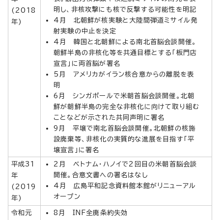
明し、非核攻撃にも核で反撃する可能性を明記
(2018
4月 北朝鮮が核実験と大陸間弾道ミサイル発
年)
射実験の中止を決定
4月 韓国と北朝鮮による南北首脳会談開催。
朝鮮半島の非核化等を共通目標とする「板門店
宣言」に両首脳が署名
5月 アメリカがイラン核合意からの離脱を表
明
6月 シンガポールで米朝首脳会談開催。北朝
鮮が朝鮮半島の完全な非核化に向けて取り組む
ことなどが示された共同声明に署名
9月 平壌で南北首脳会談開催。北朝鮮の核施
設廃棄等、非核化の実質的な進展を目指す「平
壌宣言」に署名
平成31
2月 ベトナム・ハノイで2回目の米朝首脳会談
開催。合意文書への署名はなし
年
4月 広島平和記念資料館本館がリニューアル
(2019
オープン
年)
令和元
8月 INF全廃条約失効