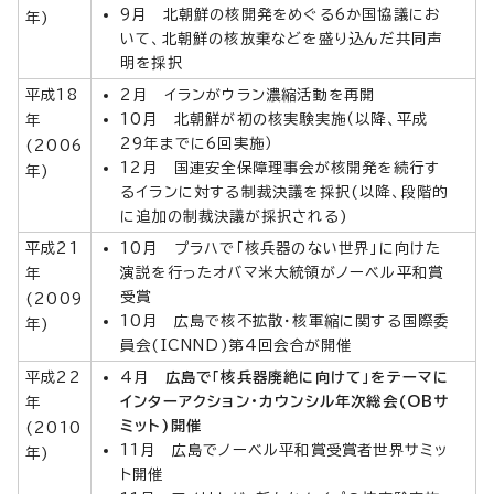
9月 北朝鮮の核開発をめぐる6か国協議にお
年)
いて、北朝鮮の核放棄などを盛り込んだ共同声
明を採択
平成18
2月 イランがウラン濃縮活動を再開
10月 北朝鮮が初の核実験実施（以降、平成
年
29年までに6回実施）
(2006
12月 国連安全保障理事会が核開発を続行す
年)
るイランに対する制裁決議を採択(以降、段階的
に追加の制裁決議が採択される)
平成21
10月 プラハで「核兵器のない世界」に向けた
演説を行ったオバマ米大統領がノーベル平和賞
年
受賞
(2009
10月 広島で核不拡散・核軍縮に関する国際委
年)
員会(ICNND)第4回会合が開催
平成22
4月
広島で「核兵器廃絶に向けて」をテーマに
インターアクション・カウンシル年次総会(OBサ
年
ミット)開催
(2010
11月 広島でノーベル平和賞受賞者世界サミッ
年)
ト開催