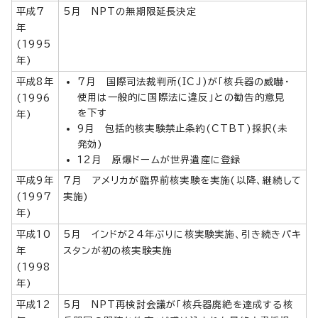
平成7
5月 NPTの無期限延長決定
年
(1995
年)
平成8年
7月 国際司法裁判所(ICJ)が「核兵器の威嚇・
使用は一般的に国際法に違反」との勧告的意見
(1996
を下す
年)
9月 包括的核実験禁止条約(CTBT)採択(未
発効)
12月 原爆ドームが世界遺産に登録
平成9年
7月 アメリカが臨界前核実験を実施(以降、継続して
(1997
実施)
年)
平成10
5月 インドが24年ぶりに核実験実施、引き続きパキ
年
スタンが初の核実験実施
(1998
年)
平成12
5月 NPT再検討会議が「核兵器廃絶を達成する核