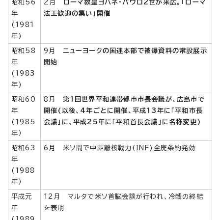
昭和56
2月
ローマ教皇ヨハネ・パウロ2世が来広。「ローマ
年
法王歓迎の集い」開催
(1981
年)
昭和58
9月
ニューヨークの国連本部で被爆資料の常設展示
年
開始
(1983
年)
昭和60
8月
第1回世界平和連帯都市市長会議が、広島市で
年
開催(以後、4年ごとに開催、平成13年に「平和市長
(1985
会議」に、平成25年に「平和首長会議」に名称変更)
年）
昭和63
6月 米ソ間で中距離核戦力(INF)全廃条約発効
年
(1988
年）
平成元
12月 マルタで米ソ首脳会談が行われ、冷戦の終結
年
を表明
(1989