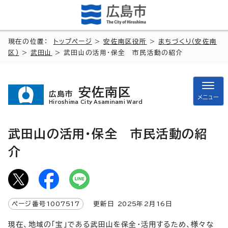
現在の位置：
トップページ
>
安佐南区役所
>
まちづくり（安佐南
区）
>
武田山
> 武田山の活用・保全 市民活動の紹介
安佐南区
広島市
メニュー
Hiroshima City Asaminami Ward
武田山の活用・保全 市民活動の紹
介
ページ番号
1007517
更新日
2025
年2月
16
日
現在、地域の「宝」である武田山を保全・活用するため、様々な