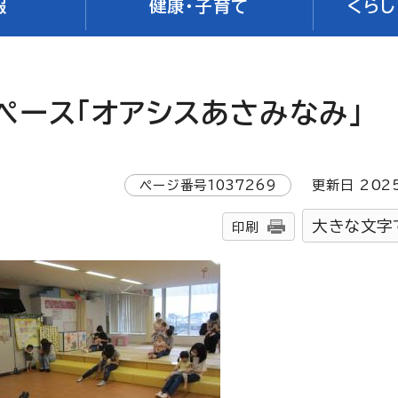
報
健康・子育て
くらし
ペース「オアシスあさみなみ」
ページ番号
1037269
更新日
202
大きな文字
印刷