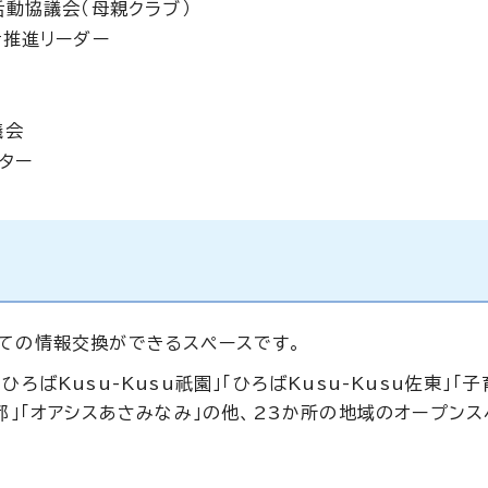
動協議会（母親クラブ）
活推進リーダー
議会
ター
ての情報交換ができるスペースです。
ばKusu-Kusu祇園」「ひろばKusu-Kusu佐東」「
都」「オアシスあさみなみ」の他、23か所の地域のオープン