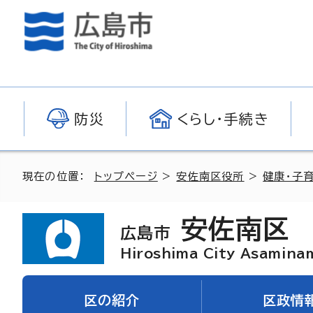
防災
くらし・手続き
現在の位置：
トップページ
>
安佐南区役所
>
健康・子
安佐南区
広島市
Hiroshima City Asamina
区の紹介
区政情