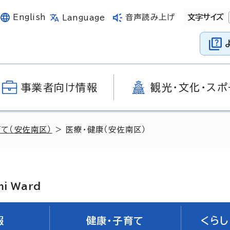
English
音声読み上げ
文字サイズ
Language
事業者向け情報
観光・文化・スポ
育て（安佐南区）
> 医療・健康（安佐南区）
mi Ward
報
健康・子育て
くらし