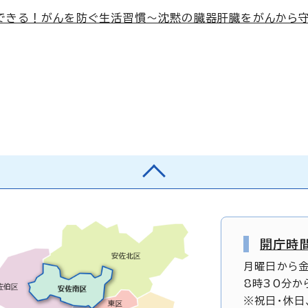
らできる！がんを防ぐ生活習慣～沈黙の臓器肝臓をがんから
開庁時
月曜日から
8時30分か
※祝日・休日