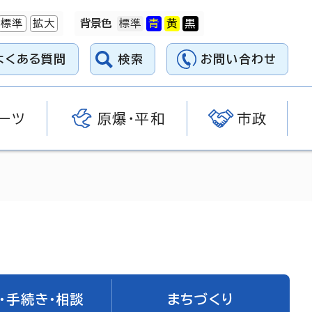
標準
拡大
背景色
よくある質問
検索
お問い合わせ
ーツ
原爆・平和
市政
・手続き・相談
まちづくり