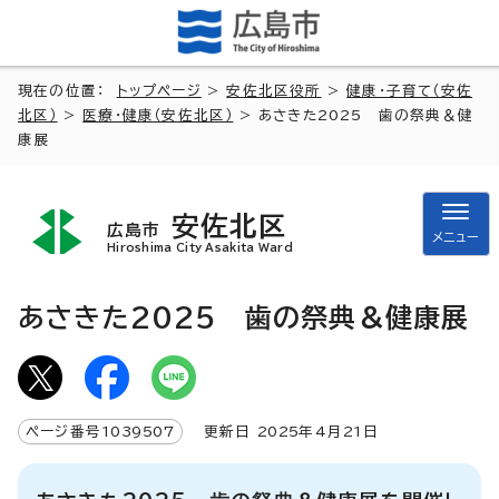
現在の位置：
トップページ
>
安佐北区役所
>
健康・子育て（安佐
北区）
>
医療・健康（安佐北区）
> あさきた2025 歯の祭典＆健
康展
安佐北区
広島市
メニュー
Hiroshima City Asakita Ward
あさきた2025 歯の祭典＆健康展
ページ番号
1039507
更新日
2025
年4月
21
日