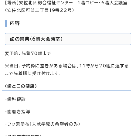
【場所】安佐北区総合福祉センター 1階ロビー・6階大会議室
（安佐北区可部三丁目19番22号）
内容
歯の祭典（6階大会議室）
要予約、先着70組まで
※当日、予約枠に空きがある場合は、11時から70組に達する
まで先着順に受け付けます。
〈歯と口の健康〉
・歯科健診
・歯磨き指導
・フッ素塗布（未就学児の希望者のみ）