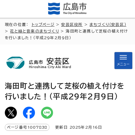
現在の位置：
トップページ
>
安芸区役所
>
まちづくり（安芸区）
>
花と緑と音楽のまちづくり
> 海田町と連携して芝桜の植え付け
を行いました！（平成29年2月9日）
安芸区
広島市
メニュー
Hiroshima City Aki Ward
海田町と連携して芝桜の植え付けを
行いました！（平成29年2月9日）
ページ番号
1007838
更新日
2025
年2月
16
日