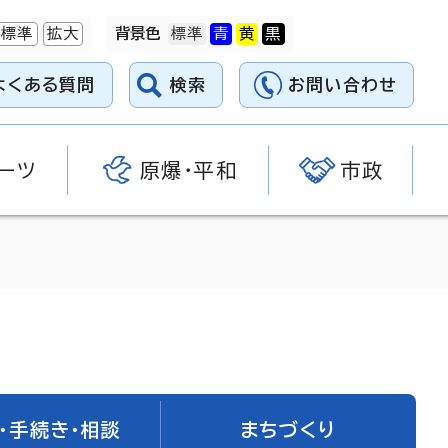
標準
拡大
背景色
よくある質問
検索
お問い合わせ
ーツ
原爆・平和
市政
・手続き・相談
まちづくり