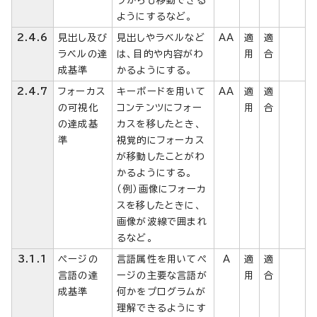
ようにするなど。
2.4.6
見出し及び
見出しやラベルなど
AA
適
適
ラベルの達
は、目的や内容がわ
用
合
成基準
かるようにする。
2.4.7
フォーカス
キーボードを用いて
AA
適
適
の可視化
コンテンツにフォー
用
合
の達成基
カスを移したとき、
準
視覚的にフォーカス
が移動したことがわ
かるようにする。
（例）画像にフォーカ
スを移したときに、
画像が波線で囲まれ
るなど。
3.1.1
ページの
言語属性を用いてペ
A
適
適
言語の達
ージの主要な言語が
用
合
成基準
何かをプログラムが
理解できるようにす