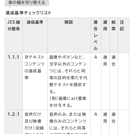
表の幅を切り替える
達成基準チェックリスト
JIS細
達成基準
解説
適
適
結
注
分箇条
合
用
果
記
レ
ベ
ル
1.1.1
非テキスト
画像やボタンなど、
A
適
適
コンテンツ
文字以外のコンテン
用
合
の達成基
ツには、それらと同
準
等の目的を果たす代
替テキストを提供す
る。
（例）画像にalt要素
を付与する。
1.2.1
音声だけ
音声のみ、または映
A
適
適
及び映像
像のみのコンテンツ
用
合
だけ（収録
には、それらと同等