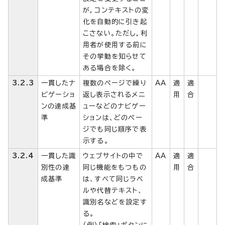
が，コンテキストの変
化を自動的に引き起
こさない。ただし，利
用者が使用する前に
その挙動を知らせて
ある場合を除く。
3.2.3
一貫したナ
複数のページで繰り
AA
適
適
ビゲーショ
返し表示されるメニ
用
合
ンの達成基
ューなどのナビゲー
準
ションは、どのペー
ジでも同じ順序で表
示する。
3.2.4
一貫した識
ウェブサイトの中で
AA
適
適
別性の達
同じ機能をもつもの
用
合
成基準
は、すべて同じラベ
ルや代替テキスト、
識別名などを設定す
る。
（例）「検索」ボタンに