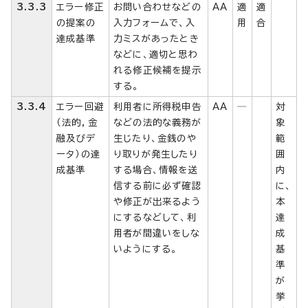
3.3.3
エラー修正
お問い合わせなどの
AA
適
適
の提案の
入力フォームで、入
用
合
達成基準
力ミスがあったとき
などに、適切と思わ
れる修正候補を提示
する。
3.3.4
エラー回避
利用者に所得税申告
AA
─
対
（法的，金
などの法的な義務が
象
融及びデ
生じたり、金銭のや
範
ータ）の達
り取りが発生したり
囲
成基準
する場合、情報を送
内
信する前に必ず確認
に、
や修正が出来るよう
本
にするなどして、利
達
用者が間違いをしな
成
いようにする。
基
準
が
挙