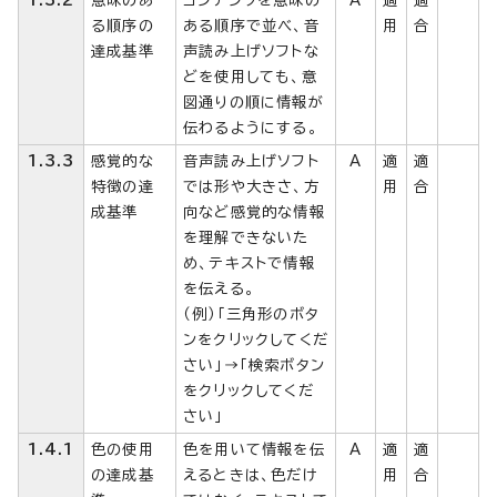
る順序の
ある順序で並べ、音
用
合
達成基準
声読み上げソフトな
どを使用しても、意
図通りの順に情報が
伝わるようにする。
1.3.3
感覚的な
音声読み上げソフト
A
適
適
特徴の達
では形や大きさ、方
用
合
成基準
向など感覚的な情報
を理解できないた
め、テキストで情報
を伝える。
（例）「三角形のボタ
ンをクリックしてくだ
さい」→「検索ボタン
をクリックしてくだ
さい」
1.4.1
色の使用
色を用いて情報を伝
A
適
適
の達成基
えるときは、色だけ
用
合