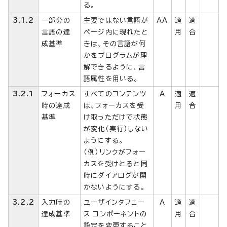
る。
3.1.2
一部分の
主要ではない言語が
AA
適
適
言語の達
ページ内に現れたと
用
合
成基準
きは、その言語が何
かをプログラムが理
解できるように、言
語属性を用いる。
3.2.1
フォーカス
すべてのコンテンツ
A
適
適
時の達成
は、フォーカスを受
用
合
基準
け取っただけで状態
が変化（実行）しない
ようにする。
（例）リンクがフォー
カスを受けとると同
時にダイアログが開
かないようにする。
3.2.2
入力時の
ユーザインタフェー
A
適
適
達成基準
ス コンポーネントの
用
合
設定を変更すること