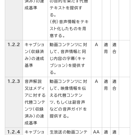
済み）の達
の目的を果たす代替
成基準
テキストを提供す
る。
（例）音声情報をテキ
スト化したものを用
意する。
1.2.2
キャプショ
動画コンテンツに対
A
適
適
ン（収録済
して、音声情報と同
用
合
み）の達成
じ内容の字幕（キャ
基準
プション）を提供す
る。
1.2.3
音声解説
動画コンテンツに対
A
適
適
又はメディ
して、映像情報を伝
用
合
アに対する
える代替コンテン
代替コンテ
ツ、もしくは副音声
ンツ（収録
などの音声ガイドを
済み）の達
提供する。
成基準
1.2.4
キャプショ
生放送の動画コンテ
AA
適
適