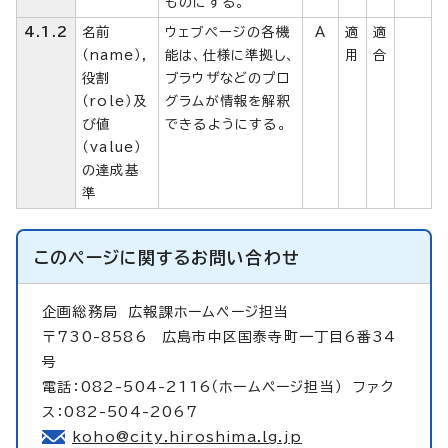
ものにする。
4.1.2
名前
ウェブページの各機
A
適
適
（name），
能は、仕様に準拠し、
用
合
役割
ブラウザなどのプロ
（role）及
グラムが情報を解釈
び値
できるようにする。
（value）
の達成基
準
このページに関する
お問い合わせ
企画総務局
広報課ホームページ担当
〒730-8586 広島市中区国泰寺町一丁目6番34
号
電話：082-504-2116（ホームページ担当） ファク
ス：082-504-2067
koho@city.hiroshima.lg.jp