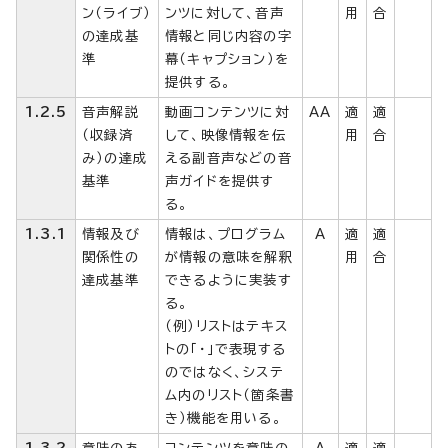
ン（ライブ）
ンツに対して、音声
用
合
の達成基
情報と同じ内容の字
準
幕（キャプション）を
提供する。
1.2.5
音声解説
動画コンテンツに対
AA
適
適
（収録済
して、映像情報を伝
用
合
み）の達成
える副音声などの音
基準
声ガイドを提供す
る。
1.3.1
情報及び
情報は、プログラム
A
適
適
関係性の
が情報の意味を解釈
用
合
達成基準
できるように実装す
る。
（例）リストはテキス
トの「・」で表現する
のではなく、システ
ム内のリスト（箇条書
き）機能を用いる。
1.3.2
意味のあ
コンテンツを意味の
A
適
適