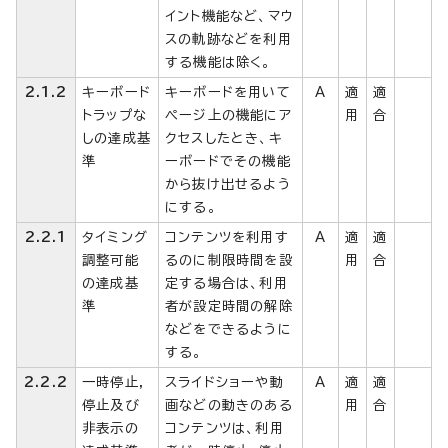
イント機能など、マウ
スの軌跡などを利用
する機能は除く。
2.1.2
キーボード
キーボードを用いて
A
適
適
トラップな
ページ上の機能にア
用
合
しの達成基
クセスしたとき、キ
準
ーボードでその機能
から抜け出せるよう
にする。
2.2.1
タイミング
コンテンツを利用す
A
適
適
調整可能
るのに制限時間を設
用
合
の達成基
定する場合は、利用
準
者が設定時間の解除
などをできるように
する。
2.2.2
一時停止，
スライドショーや動
A
適
適
停止及び
画などの動きのある
用
合
非表示の
コンテンツは、利用