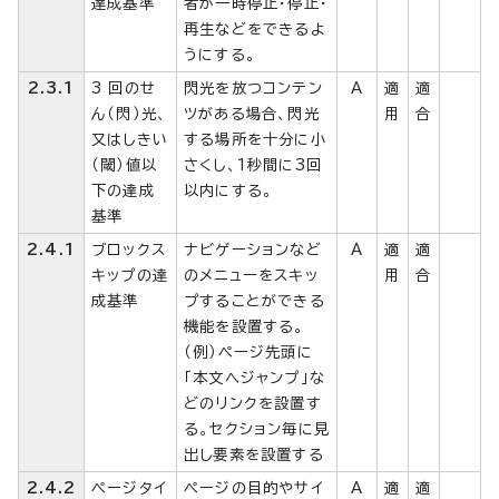
達成基準
者が一時停止・停止・
再生などをできるよ
うにする。
2.3.1
3 回のせ
閃光を放つコンテン
A
適
適
ん（閃）光、
ツがある場合、閃光
用
合
又はしきい
する場所を十分に小
（閾）値以
さくし、1秒間に3回
下の達成
以内にする。
基準
2.4.1
ブロックス
ナビゲーションなど
A
適
適
キップの達
のメニューをスキッ
用
合
成基準
プすることができる
機能を設置する。
（例）ページ先頭に
「本文へジャンプ」な
どのリンクを設置す
る。セクション毎に見
出し要素を設置する
2.4.2
ページタイ
ページの目的やサイ
A
適
適