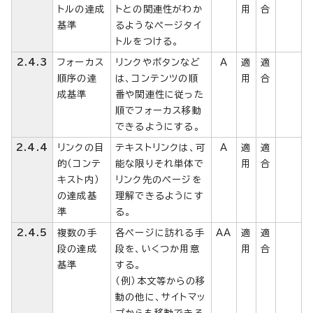
トルの達成
トとの関連性がわか
用
合
基準
るようなページタイ
トルをつける。
2.4.3
フォーカス
リンクやボタンなど
A
適
適
順序の達
は、コンテンツの順
用
合
成基準
番や関連性に従った
順でフォーカス移動
できるようにする。
2.4.4
リンクの目
テキストリンクは、可
A
適
適
的（コンテ
能な限りそれ単体で
用
合
キスト内）
リンク先のページを
の達成基
理解できるようにす
準
る。
2.4.5
複数の手
各ページに訪れる手
AA
適
適
段の達成
段を、いくつか用意
用
合
基準
する。
（例）本文等からの移
動の他に、サイトマッ
プからも移動できる