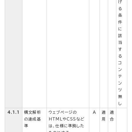
げ
る
条
件
に
該
当
す
る
コ
ン
テ
ン
ツ
無
し
4.1.1
構文解析
ウェブページの
A
適
適
の達成基
HTMLやCSSなど
用
合
準
は、仕様に準拠した