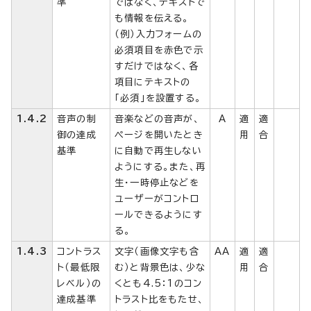
準
ではなく、テキストで
も情報を伝える。
（例）入力フォームの
必須項目を赤色で示
すだけではなく、各
項目にテキストの
「必須」を設置する。
1.4.2
音声の制
音楽などの音声が、
A
適
適
御の達成
ページを開いたとき
用
合
基準
に自動で再生しない
ようにする。また、再
生・一時停止などを
ユーザーがコントロ
ールできるようにす
る。
1.4.3
コントラス
文字（画像文字も含
AA
適
適
ト（最低限
む）と背景色は、少な
用
合
レベル）の
くとも4.5：1のコン
達成基準
トラスト比をもたせ、