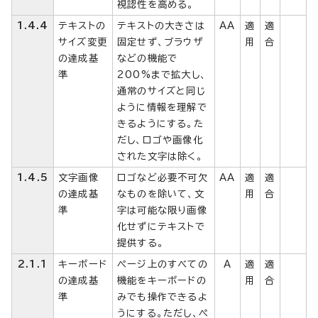
視認性を高める。
1.4.4
テキストの
テキストの大きさは
AA
適
適
サイズ変更
固定せず、ブラウザ
用
合
の達成基
などの機能で
準
200%まで拡大し、
通常のサイズと同じ
ように情報を理解で
きるようにする。た
だし、ロゴや画像化
された文字は除く。
1.4.5
文字画像
ロゴなど必要不可欠
AA
適
適
の達成基
なものを除いて、文
用
合
準
字は可能な限り画像
化せずにテキストで
提供する。
2.1.1
キーボード
ページ上のすべての
A
適
適
の達成基
機能をキーボードの
用
合
準
みでも操作できるよ
うにする。ただし、ペ