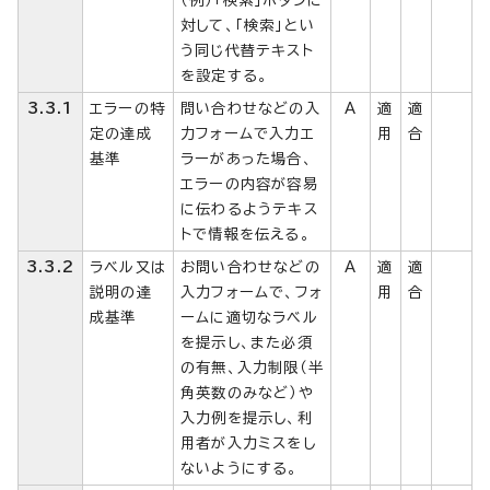
対して、「検索」とい
う同じ代替テキスト
を設定する。
3.3.1
エラーの特
問い合わせなどの入
A
適
適
定の達成
力フォームで入力エ
用
合
基準
ラーがあった場合、
エラーの内容が容易
に伝わるようテキス
トで情報を伝える。
3.3.2
ラベル又は
お問い合わせなどの
A
適
適
説明の達
入力フォームで、フォ
用
合
成基準
ームに適切なラベル
を提示し、また必須
の有無、入力制限（半
角英数のみなど）や
入力例を提示し、利
用者が入力ミスをし
ないようにする。