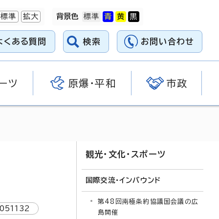
標準
拡大
背景色
よくある質問
検索
お問い合わせ
ーツ
原爆・平和
市政
観光・文化・スポーツ
国際交流・インバウンド
第48回南極条約協議国会議の広
1051132
島開催