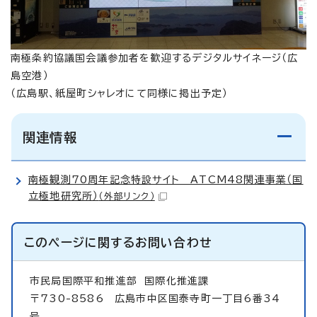
南極条約協議国会議参加者を歓迎するデジタルサイネージ（広
島空港）
（広島駅、紙屋町シャレオにて同様に掲出予定）
関連情報
南極観測70周年記念特設サイト ATCM48関連事業（国
立極地研究所）
（外部リンク）
このページに関する
お問い合わせ
市民局国際平和推進部
国際化推進課
〒730-8586 広島市中区国泰寺町一丁目6番34
号