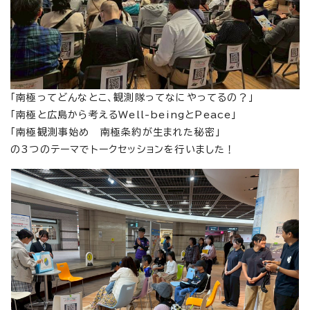
「南極ってどんなとこ、観測隊ってなにやってるの？」
「南極と広島から考えるWell-beingとPeace」
「南極観測事始め 南極条約が生まれた秘密」
の3つのテーマでトークセッションを行いました！