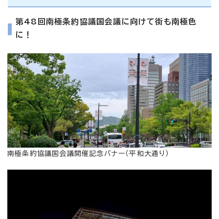
第48回南極条約協議国会議に向けて街も南極色
に！
南極条約協議国会議開催記念バナー（平和大通り）