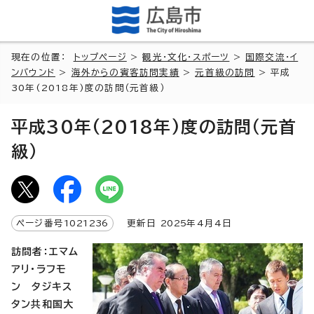
現在の位置：
トップページ
>
観光・文化・スポーツ
>
国際交流・イ
ンバウンド
>
海外からの賓客訪問実績
>
元首級の訪問
> 平成
30年(2018年)度の訪問（元首級）
平成30年(2018年)度の訪問（元首
級）
ページ番号
1021236
更新日
2025
年4月4日
訪問者：エマム
アリ・ラフモ
ン タジキス
タン共和国大