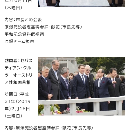
年）10月11日
（木曜日）
内容：市長との会談
原爆死没者慰霊碑参拝・献花（市長先導）
平和記念資料館視察
原爆ドーム視察
訪問者：セバス
ティアン・クル
ツ オーストリ
ア共和国首相
訪問日：平成
31年（2019
年）2月16日
（土曜日）
内容：原爆死没者慰霊碑参拝・献花（市長先導）