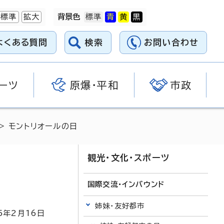
標準
拡大
背景色
よくある質問
検索
お問い合わせ
ーツ
原爆・平和
市政
> モントリオールの日
観光・文化・スポーツ
国際交流・インバウンド
姉妹・友好都市
5
年2月
16
日