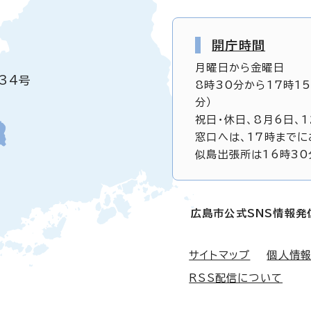
開庁時間
月曜日から金曜日
34号
8時30分から17時1
分）
祝日・休日、8月6日、
窓口へは、17時までに
似島出張所は16時30
広島市公式SNS情報発
サイトマップ
個人情
RSS配信について