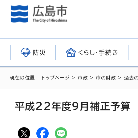
防災
くらし・手続き
現在の位置：
トップページ
>
市政
>
市の財政
>
過去
平成22年度9月補正予算