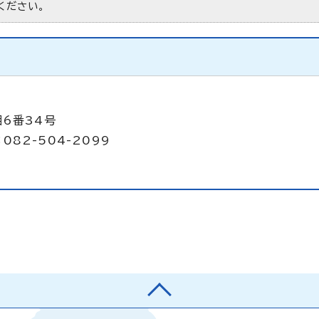
ください。
目6番34号
082-504-2099