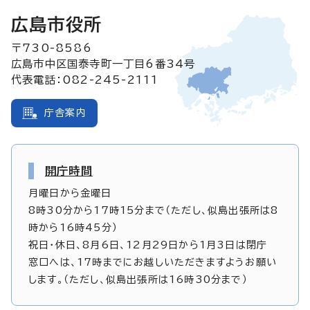
広島市役所
〒730-8586
広島市中区国泰寺町一丁目6番34号
代表電話：082-245-2111
庁舎案内
開庁時間
月曜日から金曜日
8時30分から17時15分まで（ただし、似島出張所は8
時から16時45分）
祝日・休日、8月6日、12月29日から1月3日は閉庁
窓口へは、17時までにお越しいただきますようお願い
します。（ただし、似島出張所は16時30分まで）