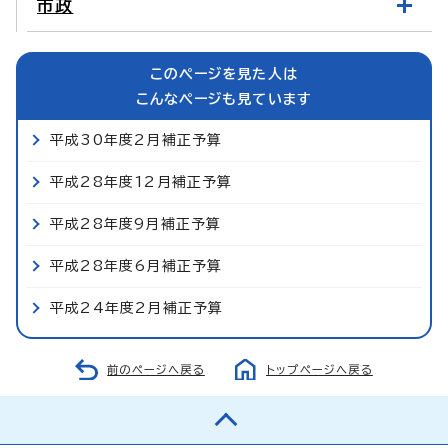
市政
このページを見た人は
こんなページも見ています
平成30年度2月補正予算
平成28年度12月補正予算
平成28年度9月補正予算
平成28年度6月補正予算
平成24年度2月補正予算
前のページへ戻る
トップページへ戻る