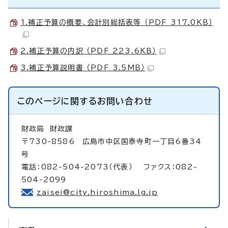
1.補正予算の概要、会計別総括表等 （PDF 317.0KB）
2.補正予算の内訳 （PDF 223.6KB）
3.補正予算説明書 （PDF 3.5MB）
このページに関する
お問い合わせ
財政局
財政課
〒730-8586 広島市中区国泰寺町一丁目6番34
号
電話：082-504-2073（代表） ファクス：082-
504-2099
zaisei@city.hiroshima.lg.jp