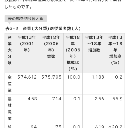
したものです。
表の幅を切り替える
表3-2 産業(大分類)別従業者数(人)
産
平成13年
平成18年
平成18
平成13年
平成13
業
(2001
(2006
年
～18年
年～18
大
年)
年)
(2006
増加数
年
分
実数
年)
増加率
類
構成比
(%)
(%)
全
574,612
575,795
100.0
1,183
0.2
産
業
農
458
714
0.1
256
55.9
林
漁
業
鉱
94
75
0.0
△19
△20.2