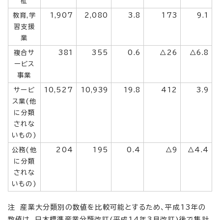
祉
教育,学
1,907
2,080
3.8
173
9.1
習支援
業
複合サ
381
355
0.6
△26
△6.8
ービス
事業
サービ
10,527
10,939
19.8
412
3.9
ス業(他
に分類
されな
いもの)
公務(他
204
195
0.4
△9
△4.4
に分類
されな
いもの)
注 産業大分類別の数値を比較可能とするため、平成13年の
数値は、日本標準産業分類改訂(平成14年3月改訂)後で集計