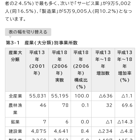
者の24.5%)で最も多く、次いで「サービス業」が9万5,002
人(同16.5%)、「製造業」が5万9,005人(同10.2%)となっ
ています。
表の幅を切り替える
第3-1 産業(大分類)別事業所数
産業大
平成13
平成18
平成18
平成13
平成13
分類
年
年
年
年～18
年～18
(2001
(2006
(2006
年
年
年)
年)
年)
増加数
増加率
実数
構成比
(%)
(%)
全産業
55,831
55,195
100.0
△636
△1.1
農林漁
46
78
0.1
32
69.6
業
鉱業
7
6
0.0
△1
△14.3
建設業
4,875
4,641
8.4
△234
△4.8