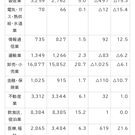
製造業
3,259
2,762
5.0
△497
△15.3
電気・ガ
78
66
0.1
△12
△15.4
ス・熱供
給・水道
業
情報通
735
827
1.5
92
12.5
信業
運輸業
1,349
1,266
2.3
△83
△6.2
卸売・小
16,877
15,852
28.7
△1,025
△6.1
売業
金融・保
1,025
915
1.7
△110
△10.7
険業
不動産
3,312
3,344
6.1
32
1.0
業
飲食店,
8,384
8,385
15.2
1
0.0
宿泊業
医療,福
2,865
3,484
6.3
619
21.6