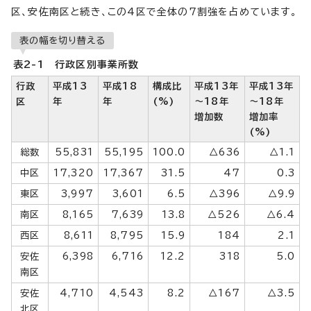
区、安佐南区と続き、この4区で全体の7割強を占めています。
表の幅を切り替える
表2-1 行政区別事業所数
行政
平成13
平成18
構成比
平成13年
平成13年
区
年
年
(%)
～18年
～18年
増加数
増加率
(%)
総数
55,831
55,195
100.0
△636
△1.1
中区
17,320
17,367
31.5
47
0.3
東区
3,997
3,601
6.5
△396
△9.9
南区
8,165
7,639
13.8
△526
△6.4
西区
8,611
8,795
15.9
184
2.1
安佐
6,398
6,716
12.2
318
5.0
南区
安佐
4,710
4,543
8.2
△167
△3.5
北区