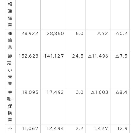
報
通
信
業
運
28,922
28,850
5.0
△72
△0.2
輸
業
卸
152,623
141,127
24.5
△11,496
△7.5
売・
小
売
業
金
19,095
17,492
3.0
△1,603
△8.4
融・
保
険
業
不
11,067
12,494
2.2
1,427
12.9