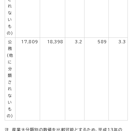
れ
な
い
も
の)
公
17,809
18,398
3.2
589
3.3
務
(他
に
分
類
さ
れ
な
い
も
の)
注 産業大分類別の数値を比較可能とするため、平成13年の