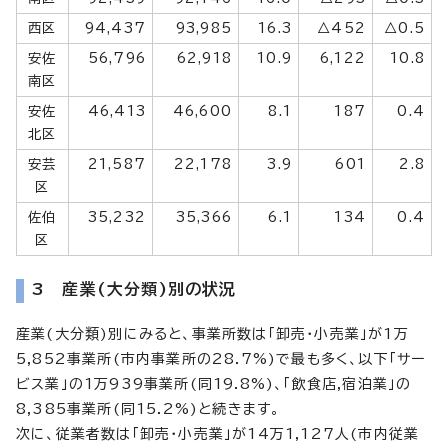
西区
94,437
93,985
16.3
△452
△0.5
安佐
56,796
62,918
10.9
6,122
10.8
南区
安佐
46,413
46,600
8.1
187
0.4
北区
安芸
21,587
22,178
3.9
601
2.8
区
佐伯
35,232
35,366
6.1
134
0.4
区
3 産業(大分類)別の状況
産業(大分類)別にみると、事業所数は「卸売・小売業」が1万
5,852事業所(市内事業所の28.7%)で最も多く、以下「サー
ビス業」の1万939事業所(同19.8%)、「飲食店,宿泊業」の
8,385事業所(同15.2%)と続きます。
次に、従業者数は「卸売・小売業」が14万1,127人(市内従業