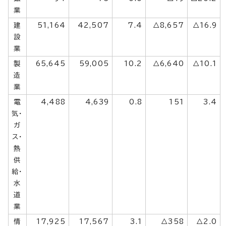
業
建
51,164
42,507
7.4
△8,657
△16.9
設
業
製
65,645
59,005
10.2
△6,640
△10.1
造
業
電
4,488
4,639
0.8
151
3.4
気・
ガ
ス・
熱
供
給・
水
道
業
情
17,925
17,567
3.1
△358
△2.0