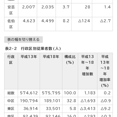
安芸
2,007
2,035
3.7
28
1.4
区
佐伯
4,623
4,499
8.2
△124
△2.7
区
表の幅を切り替える
表2-2 行政区別従業者数(人)
行政
平成13年
平成18年
構成比
平成13
平成
区
(%)
年～18
13年
年
～18
増加数
年
増加率
(%)
総数
574,612
575,795
100.0
1,183
0.2
中区
190,794
189,101
32.8
△1,693
△0.9
東区
36,914
33,501
5.8
△3,413
△9.2
南区
92,439
92,146
16.0
△293
△0.3