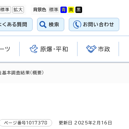
標準
拡大
背景色
よくある質問
検索
お問い合わせ
ーツ
原爆・平和
市政
造基本調査結果（概要）
ページ番号
1017378
更新日
2025
年2月
16
日