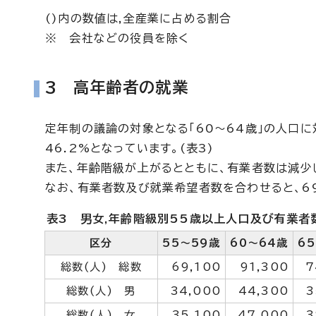
()内の数値は,全産業に占める割合
※ 会社などの役員を除く
3 高年齢者の就業
定年制の議論の対象となる「60～64歳」の人口に
46.2%となっています。(表3)
また、年齢階級が上がるとともに、有業者数は減少
なお、有業者数及び就業希望者数を合わせると、6
表3 男女,年齢階級別55歳以上人口及び有業者
区分
55～59歳
60～64歳
6
総数(人) 総数
69,100
91,300
7
総数(人) 男
34,000
44,300
3
総数(人) 女
35,100
47,000
3