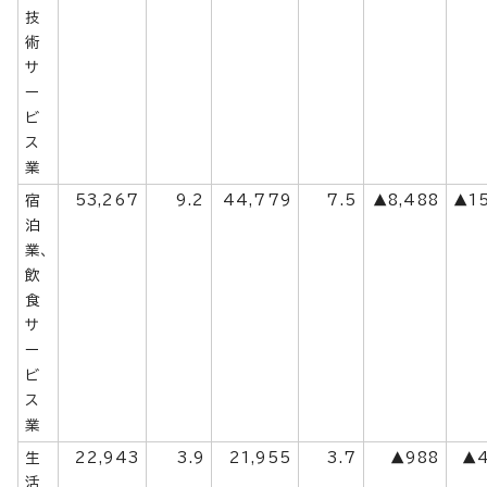
技
術
サ
ー
ビ
ス
業
宿
53,267
9.2
44,779
7.5
▲8,488
▲15
泊
業、
飲
食
サ
ー
ビ
ス
業
生
22,943
3.9
21,955
3.7
▲988
▲4
活