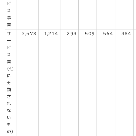
ビ
ス
事
業
サ
3,578
1,214
293
509
564
384
ー
ビ
ス
業
(他
に
分
類
さ
れ
な
い
も
の)