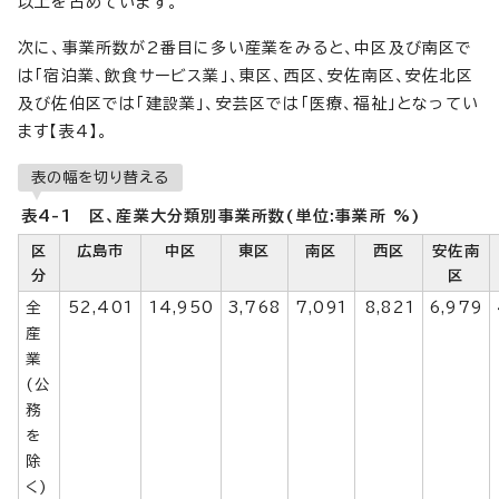
以上を占めています。
次に、事業所数が2番目に多い産業をみると、中区及び南区で
は「宿泊業、飲食サービス業」、東区、西区、安佐南区、安佐北区
及び佐伯区では「建設業」、安芸区では「医療、福祉」となってい
ます【表4】。
表の幅を切り替える
表4-1 区、産業大分類別事業所数(単位:事業所 %)
区
広島市
中区
東区
南区
西区
安佐南
分
区
全
52,401
14,950
3,768
7,091
8,821
6,979
産
業
(公
務
を
除
く)