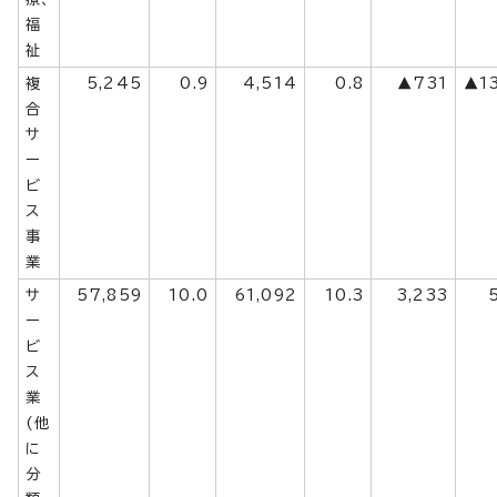
福
祉
複
5,245
0.9
4,514
0.8
▲731
▲13
合
サ
ー
ビ
ス
事
業
サ
57,859
10.0
61,092
10.3
3,233
ー
ビ
ス
業
(他
に
分