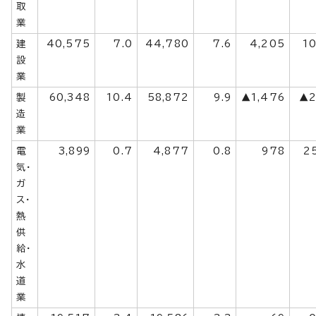
取
業
建
40,575
7.0
44,780
7.6
4,205
10
設
業
製
60,348
10.4
58,872
9.9
▲1,476
▲2
造
業
電
3,899
0.7
4,877
0.8
978
2
気・
ガ
ス・
熱
供
給・
水
道
業