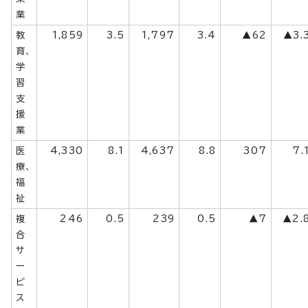
業
教
1,859
3.5
1,797
3.4
▲62
▲3.
育、
学
習
支
援
業
医
4,330
8.1
4,637
8.8
307
7.
療、
福
祉
複
246
0.5
239
0.5
▲7
▲2.
合
サ
ー
ビ
ス