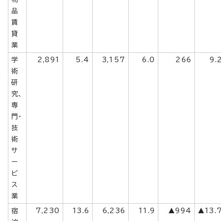
品
賃
貸
業
学
2,891
5.4
3,157
6.0
266
9.
術
研
究、
専
門・
技
術
サ
ー
ビ
ス
業
宿
7,230
13.6
6,236
11.9
▲994
▲13.