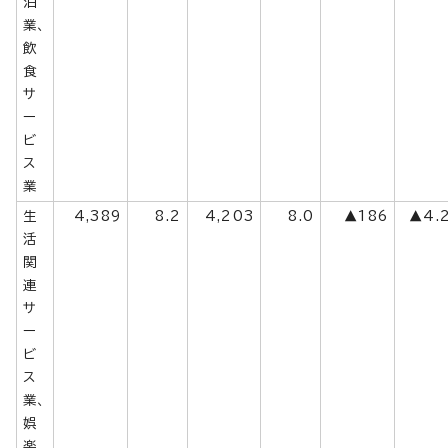
泊
業、
飲
食
サ
ー
ビ
ス
業
生
4,389
8.2
4,203
8.0
▲186
▲4.
活
関
連
サ
ー
ビ
ス
業、
娯
楽