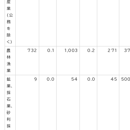
産
業
(公
務
を
除
く)
農
732
0.1
1,003
0.2
271
37
林
漁
業
鉱
9
0.0
54
0.0
45
500
業、
採
石
業、
砂
利
採