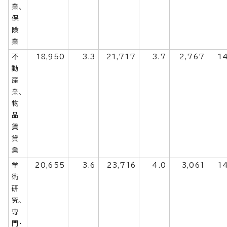
業、
保
険
業
不
18,950
3.3
21,717
3.7
2,767
1
動
産
業、
物
品
賃
貸
業
学
20,655
3.6
23,716
4.0
3,061
1
術
研
究、
専
門・