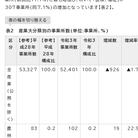
307事業所(同7.1%)の増加となっています【表2】。
表の幅を切り替える
表2 産業大分類別の事業所数(単位:事業所、%)
区
【参考】平
【参考】
令和3年
令和3
増減数
増減率
分
成28年
平成
事業所数
年
事業所数
28年
構成比
構成比
全
53,327
100.0
52,401
100.0
▲926
▲1.
産
業
(公
務
を
除
く)
農
83
0.2
102
0.2
19
22.
林