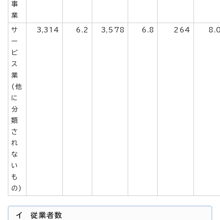
事
業
サ
3,314
6.2
3,578
6.8
264
8.
ー
ビ
ス
業
(他
に
分
類
さ
れ
な
い
も
の)
イ 従業者数