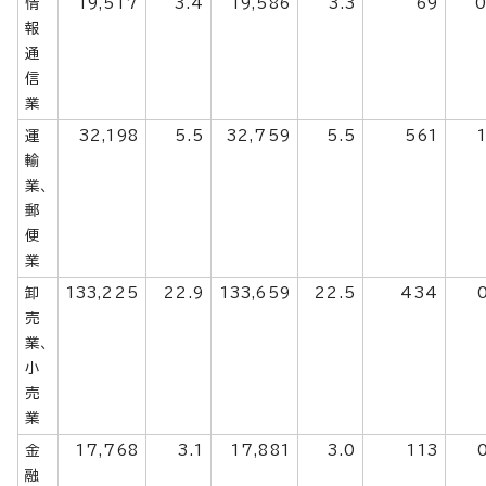
情
19,517
3.4
19,586
3.3
69
0
報
通
信
業
運
32,198
5.5
32,759
5.5
561
輸
業、
郵
便
業
卸
133,225
22.9
133,659
22.5
434
売
業、
小
売
業
金
17,768
3.1
17,881
3.0
113
融