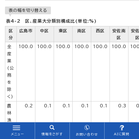
表の幅を切り替える
表4-2 区、産業大分類別構成比(単位:%)
区
広島市
中区
東区
南区
西区
安佐南
安
分
区
全
100.0
100.0
100.0
100.0
100.0
100.0
10
産
業
(公
務
を
除
く)
農
0.2
0.1
0.1
0.1
0.1
0.3
林
漁
業
メニュー
情報をさがす
AIに質問
お問い合わせ
鉱
0.0
0.0
-
-
-
-