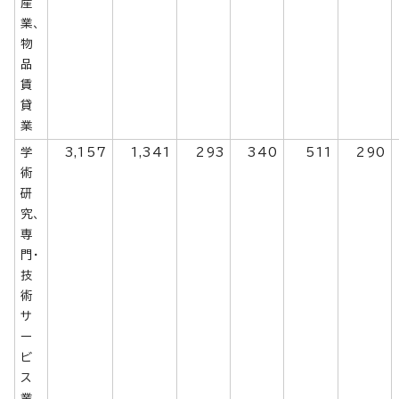
産
業、
物
品
賃
貸
業
学
3,157
1,341
293
340
511
290
術
研
究、
専
門・
技
術
サ
ー
ビ
ス
業