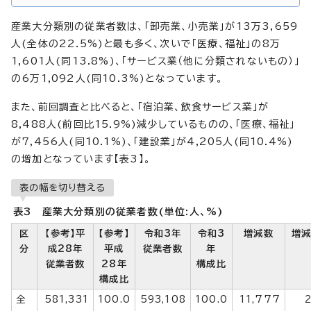
産業大分類別の従業者数は、「卸売業、小売業」が13万3,659
人(全体の22.5%)と最も多く、次いで「医療、福祉」の8万
1,601人(同13.8%)、「サービス業（他に分類されないもの）」
の6万1,092人(同10.3%)となっています。
また、前回調査と比べると、「宿泊業、飲食サービス業」が
8,488人(前回比15.9%)減少しているものの、「医療、福祉」
が7,456人(同10.1%)、「建設業」が4,205人(同10.4%)
の増加となっています【表3】。
表の幅を切り替える
表3 産業大分類別の従業者数(単位:人、%)
区
【参考】平
【参考】
令和3年
令和3
増減数
増
分
成28年
平成
従業者数
年
従業者数
28年
構成比
構成比
全
581,331
100.0
593,108
100.0
11,777