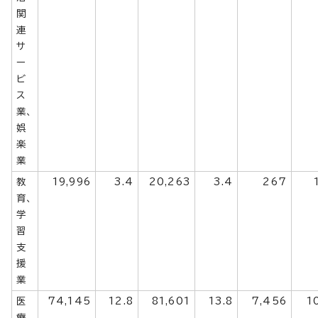
関
連
サ
ー
ビ
ス
業、
娯
楽
業
教
19,996
3.4
20,263
3.4
267
育、
学
習
支
援
業
医
74,145
12.8
81,601
13.8
7,456
1
療、