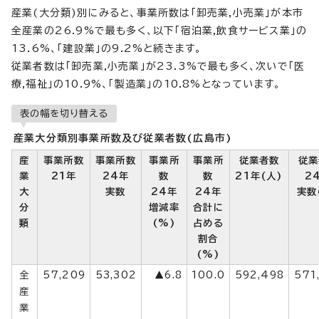
産業(大分類)別にみると、事業所数は「卸売業,小売業」が本市
全産業の26.9%で最も多く、以下「宿泊業,飲食サービス業」の
13.6%、「建設業」の9.2%と続きます。
従業者数は「卸売業,小売業」が23.3%で最も多く、次いで「医
療,福祉」の10.9%、「製造業」の10.8%となっています。
表の幅を切り替える
産業大分類別事業所数及び従業者数(広島市)
産
事業所数
事業所数
事業所
事業所
従業者数
従業
業
21年
24年
数
数
21年(人)
2
大
実数
24年
24年
実数
分
増減率
合計に
類
(%)
占める
割合
(%)
全
57,209
53,302
▲6.8
100.0
592,498
571
産
業