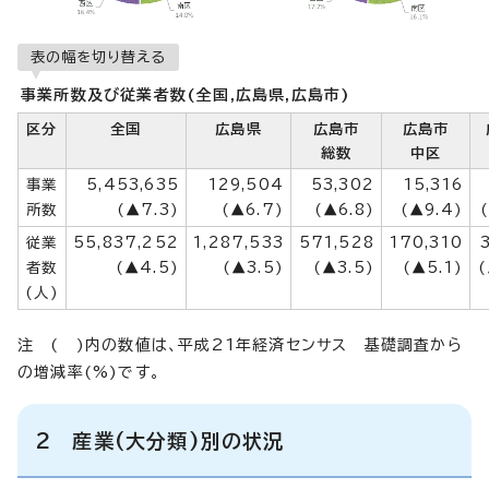
表の幅を切り替える
事業所数及び従業者数(全国,広島県,広島市)
区分
全国
広島県
広島市
広島市
総数
中区
事業
5,453,635
129,504
53,302
15,316
所数
(▲7.3)
(▲6.7)
(▲6.8)
(▲9.4)
従業
55,837,252
1,287,533
571,528
170,310
者数
(▲4.5)
(▲3.5)
(▲3.5)
(▲5.1)
(
(人)
注 ( )内の数値は、平成21年経済センサス 基礎調査から
の増減率(%)です。
2 産業(大分類)別の状況