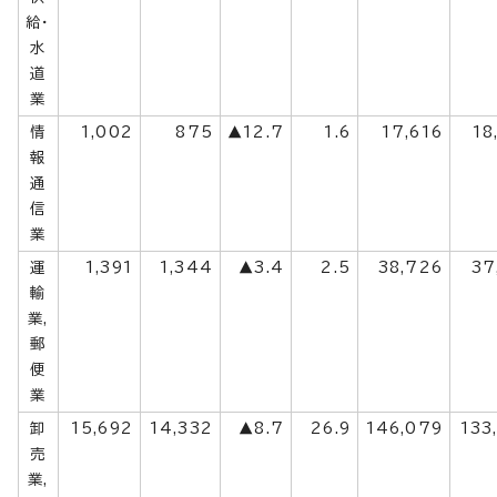
給・
水
道
業
情
1,002
875
▲12.7
1.6
17,616
18
報
通
信
業
運
1,391
1,344
▲3.4
2.5
38,726
37
輸
業,
郵
便
業
卸
15,692
14,332
▲8.7
26.9
146,079
133
売
業,