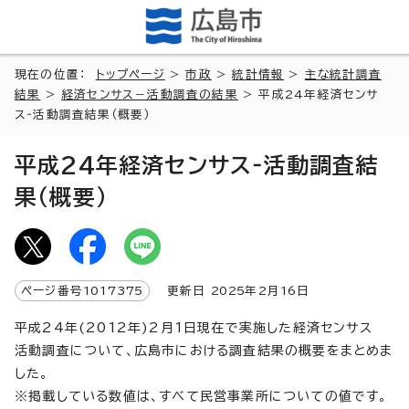
現在の位置：
トップページ
>
市政
>
統計情報
>
主な統計調査
結果
>
経済センサス－活動調査の結果
> 平成24年経済センサ
ス‐活動調査結果（概要）
平成24年経済センサス‐活動調査結
果（概要）
ページ番号
1017375
更新日
2025
年2月
16
日
平成24年(2012年)2月1日現在で実施した経済センサス
活動調査について、広島市における調査結果の概要をまとめま
した。
※掲載している数値は、すべて民営事業所についての値です。