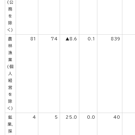
(公
務
を
除
く)
農
81
74
▲8.6
0.1
839
林
漁
業
(個
人
経
営
を
除
く)
鉱
4
5
25.0
0.0
40
業,
採