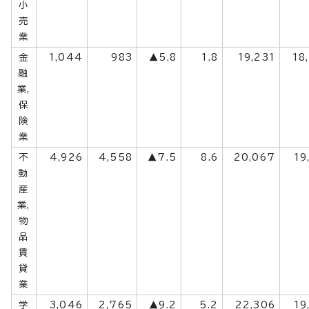
小
売
業
金
1,044
983
▲5.8
1.8
19,231
18
融
業,
保
険
業
不
4,926
4,558
▲7.5
8.6
20,067
19
動
産
業,
物
品
賃
貸
業
学
3,046
2,765
▲9.2
5.2
22,306
19