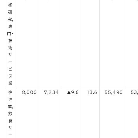
術
研
究,
専
門・
技
術
サ
ー
ビ
ス
業
宿
8,000
7,234
▲9.6
13.6
55,490
53
泊
業,
飲
食
サ
ー