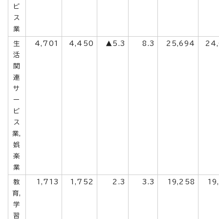
ビ
ス
業
生
4,701
4,450
▲5.3
8.3
25,694
24
活
関
連
サ
ー
ビ
ス
業,
娯
楽
業
教
1,713
1,752
2.3
3.3
19,258
19
育,
学
習