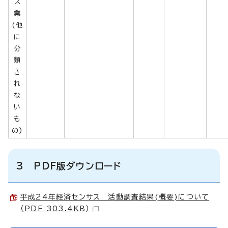
ス
業
(他
に
分
類
さ
れ
な
い
も
の)
3 PDF版ダウンロード
平成24年経済センサス 活動調査結果(概要)について
（PDF 303.4KB）