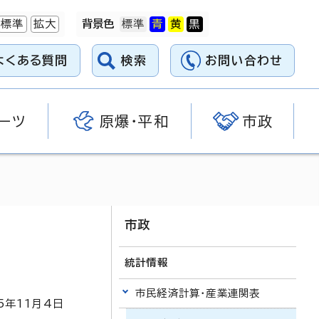
標準
拡大
背景色
よくある質問
検索
お問い合わせ
ーツ
原爆・平和
市政
市政
統計情報
市民経済計算・産業連関表
5
年
11
月4日