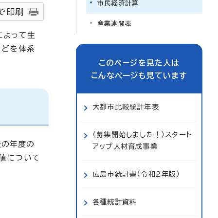
市民経済計算
で印刷
産業連関表
によって生
などを体系
このページを見た人は
こんなページも見ています
大都市比較統計年表
（募集開始しました！）スタート
去の年度の
アップ人材育成事業
値について
広島市統計書（令和2年版）
各種統計資料