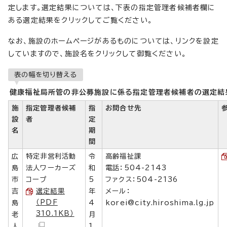
定します。選定結果については、下表の指定管理者候補者欄に
ある選定結果をクリックしてご覧ください。
なお、施設のホームページがあるものについては、リンクを設定
していますので、施設名をクリックして御覧ください。
表の幅を切り替える
健康福祉局所管の非公募施設に係る指定管理者候補者の選定結
施
指定管理者候補
指
お問合せ先
設
者
定
名
期
間
広
特定非営利活動
令
高齢福祉課
島
法人ワーカーズ
和
電話：504-2143
市
コープ
5
ファクス：504-2136
吉
選定結果
年
メール：
（PDF
島
4
korei@city.hiroshima.lg.jp
310.1KB）
老
月
人
1