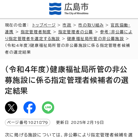
現在の位置：
トップページ
>
市政
>
市の取り組み
>
官民協働・
連携
>
指定管理者制度
>
指定管理者の公募
>
参考：非公募によ
り指定管理者を選定する施設
>
健康福祉局所管の非公募施設
>
（令和4年度）健康福祉局所管の非公募施設に係る指定管理者候補
者の選定結果
（令和4年度）健康福祉局所管の非公
募施設に係る指定管理者候補者の選
定結果
ページ番号
1021879
更新日
2025
年2月
19
日
次に掲げる施設については、非公募により指定管理者候補を選