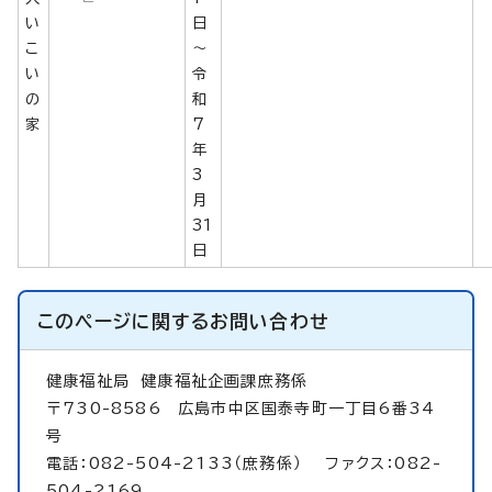
い
日
こ
～
い
令
の
和
家
7
年
3
月
31
日
このページに関する
お問い合わせ
健康福祉局
健康福祉企画課庶務係
〒730-8586 広島市中区国泰寺町一丁目6番34
号
電話：082-504-2133（庶務係） ファクス：082-
504-2169