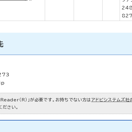
24
82
先
273
jp
 Reader（R）」が必要です。お持ちでない方は
アドビシステムズ社
ください。