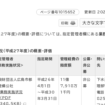
ページ番号
1015652
更新日
20
大きな文字
印刷
27年度)の概要・評価については、指定管理者欄にある
業
（平成27年度）の概要・評価
定管理者
指定期間
管理経費の
公募・
問い
業務実施状況>
限度額
非公
先
募
般財団法人広島市都
平成26年
11億
非公
下水
整備公社
4月1日
7,918万
募
理部
業務実施状況
～平成30
1千円
電話
（PDF
年3月31日
82
348.5KB）
フ