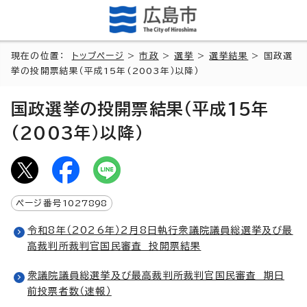
現在の位置：
トップページ
>
市政
>
選挙
>
選挙結果
> 国政選
挙の投開票結果（平成15年(2003年）以降）
国政選挙の投開票結果（平成15年
(2003年）以降）
ページ番号
1027898
令和8年（2026年）2月8日執行衆議院議員総選挙及び最
高裁判所裁判官国民審査 投開票結果
衆議院議員総選挙及び最高裁判所裁判官国民審査 期日
前投票者数（速報）