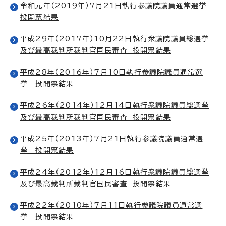
令和元年（2019年）7月21日執行参議院議員通常選挙
投開票結果
平成29年（2017年）10月22日執行衆議院議員総選挙
及び最高裁判所裁判官国民審査 投開票結果
平成28年（2016年）7月10日執行参議院議員通常選
挙 投開票結果
平成26年（2014年）12月14日執行衆議院議員総選挙
及び最高裁判所裁判官国民審査 投開票結果
平成25年（2013年）7月21日執行参議院議員通常選
挙 投開票結果
平成24年（2012年）12月16日執行衆議院議員総選挙
及び最高裁判所裁判官国民審査 投開票結果
平成22年（2010年）7月11日執行参議院議員通常選
挙 投開票結果