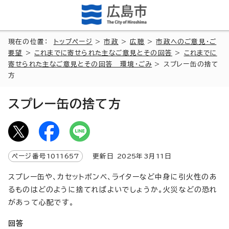
現在の位置：
トップページ
>
市政
>
広聴
>
市政へのご意見・ご
要望
>
これまでに寄せられた主なご意見とその回答
>
これまでに
寄せられた主なご意見とその回答 環境・ごみ
> スプレー缶の捨て
方
スプレー缶の捨て方
ページ番号
1011657
更新日
2025
年3月
11
日
スプレー缶や、カセットボンベ、ライターなど中身に引火性のあ
るものはどのように捨てればよいでしょうか。火災などの恐れ
があって心配です。
回答