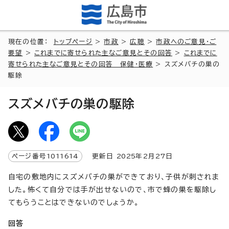
現在の位置：
トップページ
>
市政
>
広聴
>
市政へのご意見・ご
要望
>
これまでに寄せられた主なご意見とその回答
>
これまでに
寄せられた主なご意見とその回答 保健・医療
> スズメバチの巣の
駆除
スズメバチの巣の駆除
ページ番号
1011614
更新日
2025
年2月
27
日
自宅の敷地内にスズメバチの巣ができており、子供が刺されま
した。怖くて自分では手が出せないので、市で蜂の巣を駆除し
てもらうことはできないのでしょうか。
回答