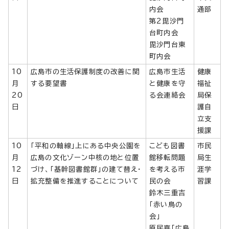
内会
通部
第2毘沙門
台町内会
毘沙門台東
町内会
10
広島市の生活保護制度の改善に関
広島市生活
健康
月
する要望書
と健康を守
福祉
20
る会連絡会
局保
日
護自
立支
援課
10
「平和の軸線」上にある中央公園を
こども図書
市民
月
広島の文化ゾーン中核の地と位置
館移転問題
局生
12
づけ、「基幹図書館群」の建て替え・
を考える市
涯学
日
拡充整備を推進することについて
民の会
習課
鈴木三重吉
「赤い鳥の
会」
原民喜「広島