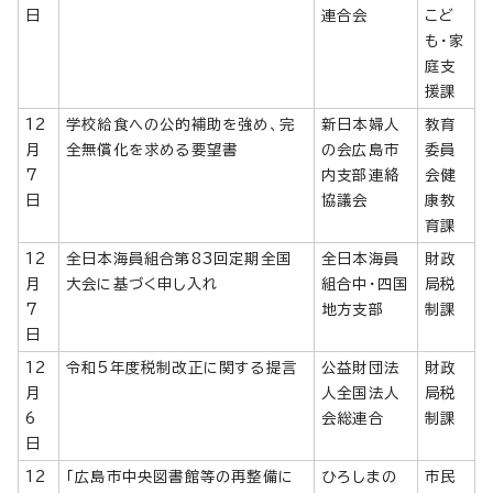
日
連合会
こど
も・家
庭支
援課
12
学校給食への公的補助を強め、完
新日本婦人
教育
月
全無償化を求める要望書
の会広島市
委員
7
内支部連絡
会健
日
協議会
康教
育課
12
全日本海員組合第83回定期全国
全日本海員
財政
月
大会に基づく申し入れ
組合中・四国
局税
7
地方支部
制課
日
12
令和5年度税制改正に関する提言
公益財団法
財政
月
人全国法人
局税
6
会総連合
制課
日
12
「広島市中央図書館等の再整備に
ひろしまの
市民