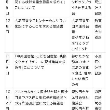
月
関する検討協議会設置を求める」
シビックプラ
局生
5
ことについて
イドを考える
涯学
日
会
習課
12
広島市青少年センターをより良い
広島市青年
教育
月1
施設にすることを求める要望書
団体連絡会
委員
日
議
会育
青少年活動
成課
を守ろうプ
ロジェクト
11
「中央図書館、こども図書館、映像
緑ゆたかな
市民
月
文化ライブラリーの現地建替を求
静寂の地で
局生
9
める」ことについて
広島の文化
涯学
日
を創造・継承
習課
したい市民
の会
10
アストラムライン毘沙門台駅と毘沙
毘沙門台学
道路
月
門台中バス停とを結ぶ連絡通路へ
区社会福祉
交通
27
の昇降施設設置に関する要望書
協議会
局都
日
毘沙門台町
市交