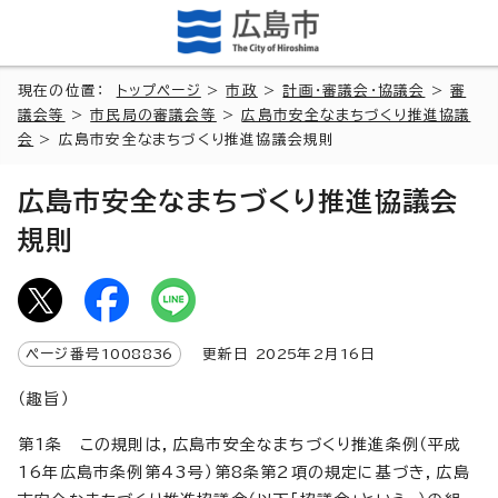
現在の位置：
トップページ
>
市政
>
計画・審議会・協議会
>
審
議会等
>
市民局の審議会等
>
広島市安全なまちづくり推進協議
会
> 広島市安全なまちづくり推進協議会規則
広島市安全なまちづくり推進協議会
規則
ページ番号
1008836
更新日
2025
年2月
16
日
（趣旨）
第1条 この規則は，広島市安全なまちづくり推進条例（平成
16年広島市条例第43号）第8条第2項の規定に基づき，広島