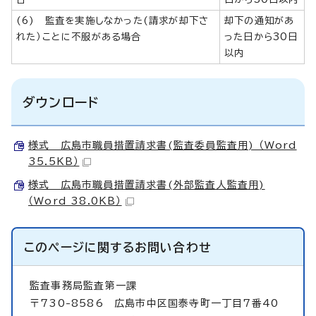
(6) 監査を実施しなかった(請求が却下さ
却下の通知があ
れた）ことに不服がある場合
った日から30日
以内
ダウンロード
様式 広島市職員措置請求書(監査委員監査用) （Word
35.5KB）
様式 広島市職員措置請求書(外部監査人監査用)
（Word 38.0KB）
このページに関する
お問い合わせ
監査事務局監査第一課
〒730-8586 広島市中区国泰寺町一丁目7番40