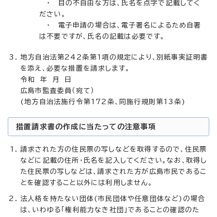
・ 目の不自由な方は、氏名を点字で記載してく
ださい。
・ 電子申請の場合は、電子署名によるため自署
は不要ですが、氏名の記載は必要です。
地方自治法第242条第1項の規定により、別紙事実証明書
を添え、必要な措置を請求します。
令和 年 月 日
広島市監査委員（宛て）
(地方自治法施行令第172条、同施行規則第13条)
措置請求書の作成に当たっての注意事項
請求された方の住民票の写しなどを取得するので、住民票
などに記載の住所・氏名を記入してください。なお、取得し
た住民票の写しなどは、請求された方が広島市民であるこ
とを確認すること以外には利用しません。
法人格を持たない団体(市民団体や任意団体など)の場合
は、いわゆる「権利能力なき社団」であることの確認のた