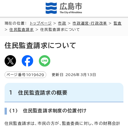
現在の位置：
トップページ
>
市政
>
市政運営・行政改革
>
監査
>
住民監査請求
> 住民監査請求について
住民監査請求について
ページ番号
1019629
更新日
2026
年3月
13
日
1 住民監査請求の概要
(1) 住民監査請求制度の位置付け
住民監査請求は、市民の方が、監査委員に対し、市の財務会計