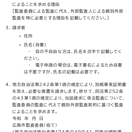
によることを求める理由
［監査委員による監査に代え、外部監査人による個別外部
監査を特に必要とする理由を記載してください。］
請求者
住所
氏名(自署)
・ 目の不自由な方は、氏名を点字で記載してく
ださい。
・ 電子申請の場合は、電子署名によるため自署
は不要ですが、氏名の記載は必要です。
地方自治法第242条第1項の規定により、別紙事実証明書
を添え、必要な措置を請求します。併せて、同法第252条
の43第1項の規定により、当該請求に係る監査について、
監査委員の監査に代えて個別外部監査契約に基づく監査
によることを求めます。
令和 年 月 日
広島市監査委員（宛て）
(地方自治法施行令第174条の49の41、同施行規則第