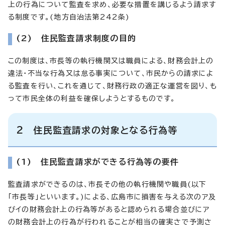
上の行為について監査を求め、必要な措置を講じるよう請求す
る制度です。(地方自治法第242条)
(2) 住民監査請求制度の目的
この制度は、市長等の執行機関又は職員による、財務会計上の
違法・不当な行為又は怠る事実について、市民からの請求によ
る監査を行い、これを通じて、財務行政の適正な運営を図り、も
って市民全体の利益を確保しようとするものです。
2 住民監査請求の対象となる行為等
(1) 住民監査請求ができる行為等の要件
監査請求ができるのは、市長その他の執行機関や職員(以下
「市長等」といいます。)による、広島市に損害を与える次のア及
びイの財務会計上の行為等があると認められる場合並びにア
の財務会計上の行為が行われることが相当の確実さで予測さ