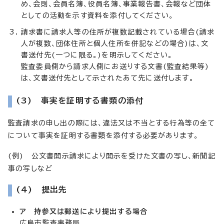
め、会則、会員名簿、役員名簿、事業報告書、会報など団体
としての活動を示す資料を添付してください。
請求書に請求人等の住所が複数記載されている場合(請求
人が複数、団体住所と個人住所を併記などの場合)は、文
書送付先(一つに限る。)を明示してください。
監査委員側から請求人側にお送りする文書(監査結果等)
は、文書送付先として示されたあて先に送付します。
(3) 事実を証明する書類の添付
監査請求の申し出の際には、違法又は不当とする行為等の全て
について事実を証明する書類を添付する必要があります。
(例) 公文書開示請求により開示を受けた文書の写し、新聞記
事の写しなど
(4) 提出先
ア 持参又は郵送により提出する場合
広島市監査事務局