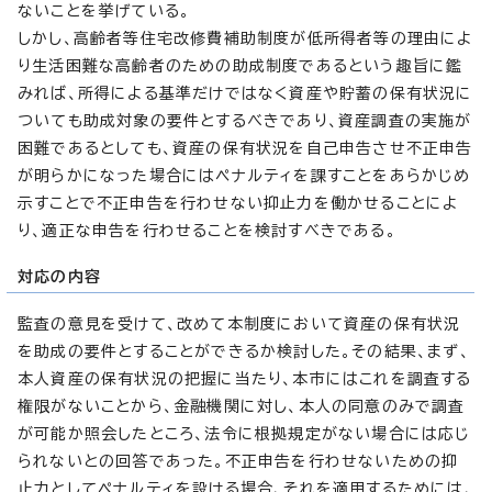
ないことを挙げている。
しかし、高齢者等住宅改修費補助制度が低所得者等の理由によ
り生活困難な高齢者のための助成制度であるという趣旨に鑑
みれば、所得による基準だけではなく資産や貯蓄の保有状況に
ついても助成対象の要件とするべきであり、資産調査の実施が
困難であるとしても、資産の保有状況を自己申告させ不正申告
が明らかになった場合にはペナルティを課すことをあらかじめ
示すことで不正申告を行わせない抑止力を働かせることによ
り、適正な申告を行わせることを検討すべきである。
対応の内容
監査の意見を受けて、改めて本制度において資産の保有状況
を助成の要件とすることができるか検討した。その結果、まず、
本人資産の保有状況の把握に当たり、本市にはこれを調査する
権限がないことから、金融機関に対し、本人の同意のみで調査
が可能か照会したところ、法令に根拠規定がない場合には応じ
られないとの回答であった。不正申告を行わせないための抑
止力としてペナルティを設ける場合、それを適用するためには、