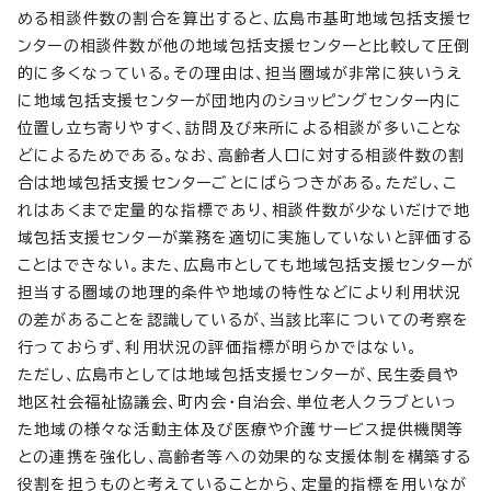
める相談件数の割合を算出すると、広島市基町地域包括支援セ
ンターの相談件数が他の地域包括支援センターと比較して圧倒
的に多くなっている。その理由は、担当圏域が非常に狭いうえ
に地域包括支援センターが団地内のショッピングセンター内に
位置し立ち寄りやすく、訪問及び来所による相談が多いことな
どによるためである。なお、高齢者人口に対する相談件数の割
合は地域包括支援センターごとにばらつきがある。ただし、こ
れはあくまで定量的な指標であり、相談件数が少ないだけで地
域包括支援センターが業務を適切に実施していないと評価する
ことはできない。また、広島市としても地域包括支援センターが
担当する圏域の地理的条件や地域の特性などにより利用状況
の差があることを認識しているが、当該比率についての考察を
行っておらず、利用状況の評価指標が明らかではない。
ただし、広島市としては地域包括支援センターが、民生委員や
地区社会福祉協議会、町内会・自治会、単位老人クラブといっ
た地域の様々な活動主体及び医療や介護サービス提供機関等
との連携を強化し、高齢者等への効果的な支援体制を構築する
役割を担うものと考えていることから、定量的指標を用いなが