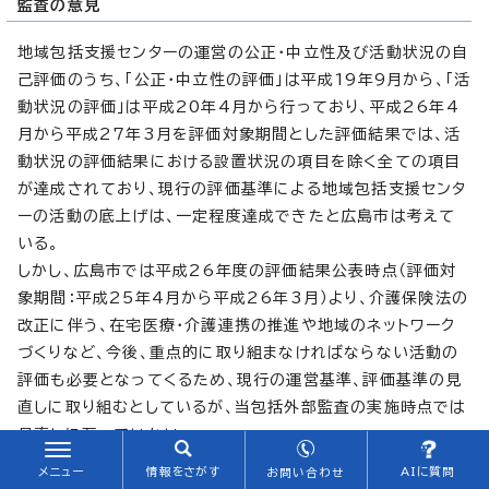
監査の意見
地域包括支援センターの運営の公正・中立性及び活動状況の自
己評価のうち、「公正・中立性の評価」は平成19年9月から、「活
動状況の評価」は平成20年4月から行っており、平成26年4
月から平成27年3月を評価対象期間とした評価結果では、活
動状況の評価結果における設置状況の項目を除く全ての項目
が達成されており、現行の評価基準による地域包括支援センタ
ーの活動の底上げは、一定程度達成できたと広島市は考えて
いる。
しかし、広島市では平成26年度の評価結果公表時点（評価対
象期間：平成25年4月から平成26年3月）より、介護保険法の
改正に伴う、在宅医療・介護連携の推進や地域のネットワーク
づくりなど、今後、重点的に取り組まなければならない活動の
評価も必要となってくるため、現行の運営基準、評価基準の見
直しに取り組むとしているが、当包括外部監査の実施時点では
見直しに至っていない。
評価基準は各地域包括支援センターが事業運営を行うにあた
メニュー
情報をさがす
AIに質問
お問い合わせ
っての目安となるものであり、また、高齢者地域支え合いモデ