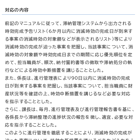
対応の内容
前記のマニュアルに従って、滞納管理システムから出力される
時効完成予告リスト（6か月以内に消滅時効の完成日が到来す
る事案の消滅時効の対象額などが表示されるリスト）等により
消滅時効の完成が迫った事案を把握し、当該事案について、消
滅時効の対象額や時効完成日までの期間に応じ優先順位を定
めて、担当職員が、順次、納付誓約書等の徴取や滞納処分の執
行などによる時効中断措置を講じることとした。
また、係長は、進行管理表により90日以内に消滅時効の完成
日が到来する事案を把握し、当該事案について、担当職員に財
産状況等を確認の上、時効中断措置を講じるなど必要な対応
を指示することとした。
さらに、課長は、毎月、進行管理表及び進行管理報告書を基に、
各係長から滞納整理の進捗状況の報告を徴し、適宜、必要な対
応を指示することとした。
このように進行管理を徹底することにより、消滅時効の完成が