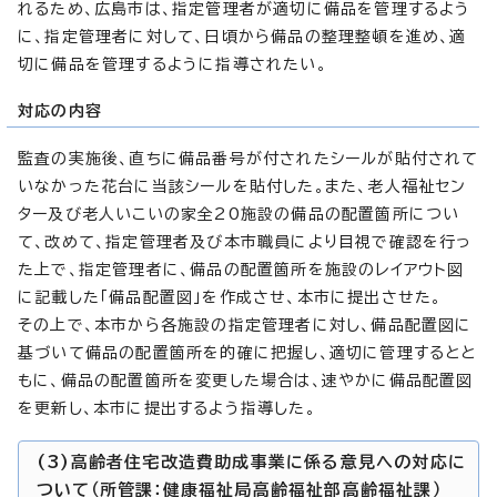
れるため、広島市は、指定管理者が適切に備品を管理するよう
に、指定管理者に対して、日頃から備品の整理整頓を進め、適
切に備品を管理するように指導されたい。
対応の内容
監査の実施後、直ちに備品番号が付されたシールが貼付されて
いなかった花台に当該シールを貼付した。また、老人福祉セン
ター及び老人いこいの家全20施設の備品の配置箇所につい
て、改めて、指定管理者及び本市職員により目視で確認を行っ
た上で、指定管理者に、備品の配置箇所を施設のレイアウト図
に記載した「備品配置図」を作成させ、本市に提出させた。
その上で、本市から各施設の指定管理者に対し、備品配置図に
基づいて備品の配置箇所を的確に把握し、適切に管理するとと
もに、備品の配置箇所を変更した場合は、速やかに備品配置図
を更新し、本市に提出するよう指導した。
(3)高齢者住宅改造費助成事業に係る意見への対応に
ついて（所管課：健康福祉局高齢福祉部高齢福祉課）