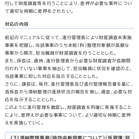
行して財産調査等を行うことにより、差押が必要な案件につい
て適切な時期に差押をされたい。
対応の内容
前記のマニュアルに従って、進行管理表により財産調査未実施
事案を把握し、当該事案のうち本税（料）整理対象額が高額な
事案から順次、担当職員が財産調査を行うこととした。
また、係長は、適時、進行管理表から必要な財産調査が長期間
行われていない事案を抽出して、担当職員に状況を確認の上、
当該事案に即した対応を指示することとした。
さらに、課長は、毎月、進行管理表及び進行管理報告書を基に、
各係長から滞納整理の進捗状況の報告を徴し、適宜、必要な対
応を指示することとした。
このように進行管理を徹底し、財産調査を的確に実施すること
により、差押えが必要な事案について、より適切な時期に差押
えを実施していく。
(3)滞納整理事務（時効中断措置について）（所管課：財