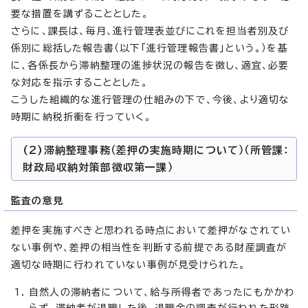
要な措置を講ずることとした。
さらに、課長は、毎月、進行管理表並びにこれを担当者別及び
係別に総括した報告書（以下「進行管理報告書」という。）を基
に、各係長から滞納整理の進捗状況の報告を徴し、適宜、必要
な対応を指示することとした。
こうした組織的な進行管理の仕組みの下で、今後、より適切な
時期に納税折衝を行っていく。
(2)滞納整理事務（差押の実施時期について）（所管課：
財政局収納対策部徴収第一課）
監査の意見
差押を実施すべきと思われる時点において差押がなされてい
ない事例や、差押の相当性を判断する前提である財産調査が
適切な時期に行われていない事例が見受けられた。
自然人の滞納者について、給与所得者であったにもかかわ
らず、滞納者が退職した後、退職金の調査が行われた形跡