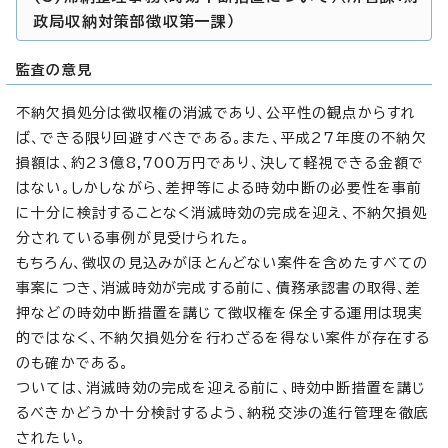
政局収納対策部徴収第一課）
監査の意見
不納欠損処分は徴収権の消滅であり、公平性の観点からすれ
ば、できる限り回避すべきである。また、平成27年度の不納欠
損額は、約23億8,700万円であり、決して軽視できる金額で
はない。しかしながら、差押等による時効中断の必要性を事前
に十分に検討することなく消滅時効の完成を迎え、不納欠損処
分されている事例が見受けられた。
もちろん、徴収の見込みがほとんどない案件を含めたすべての
事案につき、消滅時効が完成する前に、債務承認書の取得、差
押などの時効中断措置を講じて徴収権を保全する運用は現実
的ではなく、不納欠損処分を行わざるを得ない案件が存在する
のも確かである。
ついては、消滅時効の完成を迎える前に、時効中断措置を講じ
るべきかどうか十分検討するよう、納税交渉の進行管理を徹底
されたい。