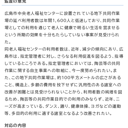
監査の意見
広島市中央老人福祉センターに設置されている地下共同作業
場の延べ利用者数は年間1,600人と低迷しており、共同作業
場としての利用を通じて老人に健康で明るい生活を営ませる
という所期の効果を十分もたらしていない事案が見受けられ
た。
同老人福祉センターの利用者数は、近年、減少の傾向にあり、広
島市は、指定管理者に対し、さらなる利用促進を図るよう、指導
しているところである。指定管理者においては、陶芸等の共同
作業に関する自主事業への取組に、今一度努められたい。ま
た、この地下共同作業場は、約100平方メートルの広さがある
こと、構造上、多額の費用を投下せずに汎用性のある諸室への
改善が困難とは見受けられないことから、利用者数の純増を図
るため、陶芸等の共同作業目的での利用のみならず、近年、ニ
ーズが高まっている、ダンス、踊り、健康体操、ヨガなどの運動
等、多目的の利用に適する諸室となるよう改善されたい。
対応の内容