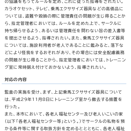
の協議をもってルールを定め、これに従った指導をされたい。
カラオケセット、テレビ、乗馬エクササイズ器具などの高価品に
ついては、盗難や毀損の際に管理責任の問題が生じ得ることか
ら、指定管理者においては、ルールを定めた上で、サークルに
持ち帰らせるよう、あるいは管理責任を問わない旨の差入書等
を提出させるよう、指導されたい。また、乗馬エクササイズ器具
については、施設利用者が老人であることに鑑みると、落下な
どにより怪我をするおそれがあり、その場合には安全配慮義務
の問題が生じ得ることから、指定管理者においては、トレーニン
グ室に常時据え付けておかないよう、指導されたい。
対応の内容
監査の実施を受け、まず、上記乗馬エクササイズ器具について
は、平成29年11月8日にトレーニング室から撤去する措置を
行った。
また、本市において、各老人福祉センター及び老人いこいの家
（以下「各老人福祉センター等」という。）でサークルの私物を預
かる条件等に関する取扱方針を定めるととともに、各老人福祉