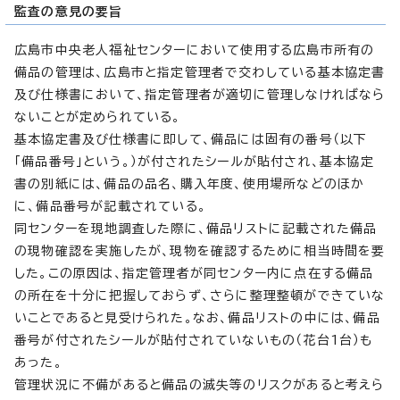
監査の意見の要旨
広島市中央老人福祉センターにおいて使用する広島市所有の
備品の管理は、広島市と指定管理者で交わしている基本協定書
及び仕様書において、指定管理者が適切に管理しなければなら
ないことが定められている。
基本協定書及び仕様書に即して、備品には固有の番号（以下
「備品番号」という。）が付されたシールが貼付され、基本協定
書の別紙には、備品の品名、購入年度、使用場所などのほか
に、備品番号が記載されている。
同センターを現地調査した際に、備品リストに記載された備品
の現物確認を実施したが、現物を確認するために相当時間を要
した。この原因は、指定管理者が同センター内に点在する備品
の所在を十分に把握しておらず、さらに整理整頓ができていな
いことであると見受けられた。なお、備品リストの中には、備品
番号が付されたシールが貼付されていないもの（花台1台）も
あった。
管理状況に不備があると備品の滅失等のリスクがあると考えら