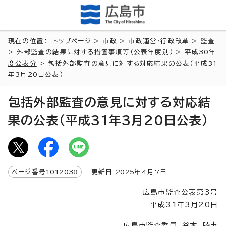
現在の位置：
トップページ
>
市政
>
市政運営・行政改革
>
監査
>
外部監査の結果に対する措置事項等（公表年度別）
>
平成30年
度公表分
> 包括外部監査の意見に対する対応結果の公表（平成31
年3月20日公表）
包括外部監査の意見に対する対応結
果の公表（平成31年3月20日公表）
ページ番号
1012038
更新日
2025
年4月7日
広島市監査公表第3号
平成31年3月20日
広島市監査委員 谷本 睦志