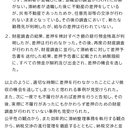
がない。滞納者が退職した後に不動産の差押をしている
が、共有不動産であったためか、任意売却等の交渉が行わ
れないままとなっている。その後の調査において、新たな
勤務先が判明したが、給与の差押は行われていない。
財産調査の結果、差押を検討すべき額の銀行預金残高が判
明したが、差押は行われなかった。その後、再度の財産調査
が行われたが、財産調査に並行して滞納者に対して差押予
告書を送付した結果、差押予告書に記載された納期限前
に、すべての預金が解約及び出金され、差押の機会を逸し
た。
以上のように、適切な時期に差押を行わなかったことにより徴
収の機会を逃してしまったと思われる事例が見受けられた。
また、次に一度でも不履行があれば差押を行うと告知し、その
後、実際に不履行があったにもかかわらず差押のための財産
調査が行われていない事例も見受けられた。
公平性の観点から、また効率的に滞納整理事務を執行する観点
から、納税交渉の進行管理を徹底するとともに、納税交渉と並