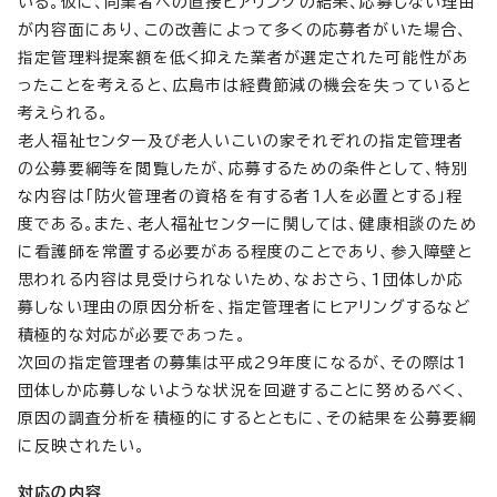
いる。仮に、同業者への直接ヒアリングの結果、応募しない理由
が内容面にあり、この改善によって多くの応募者がいた場合、
指定管理料提案額を低く抑えた業者が選定された可能性があ
ったことを考えると、広島市は経費節減の機会を失っていると
考えられる。
老人福祉センター及び老人いこいの家それぞれの指定管理者
の公募要綱等を閲覧したが、応募するための条件として、特別
な内容は「防火管理者の資格を有する者1人を必置とする」程
度である。また、老人福祉センターに関しては、健康相談のため
に看護師を常置する必要がある程度のことであり、参入障壁と
思われる内容は見受けられないため、なおさら、1団体しか応
募しない理由の原因分析を、指定管理者にヒアリングするなど
積極的な対応が必要であった。
次回の指定管理者の募集は平成29年度になるが、その際は1
団体しか応募しないような状況を回避することに努めるべく、
原因の調査分析を積極的にするとともに、その結果を公募要綱
に反映されたい。
対応の内容