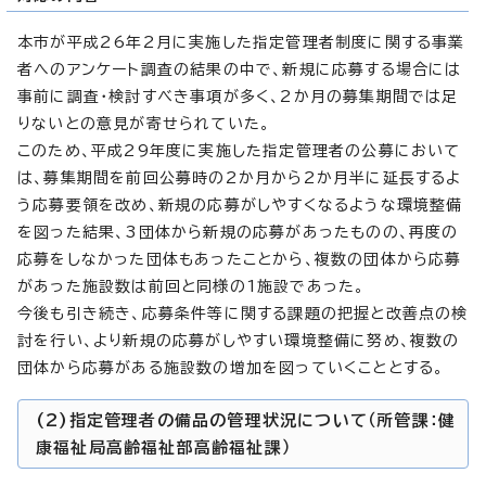
本市が平成26年2月に実施した指定管理者制度に関する事業
者へのアンケート調査の結果の中で、新規に応募する場合には
事前に調査・検討すべき事項が多く、2か月の募集期間では足
りないとの意見が寄せられていた。
このため、平成29年度に実施した指定管理者の公募において
は、募集期間を前回公募時の2か月から2か月半に延長するよ
う応募要領を改め、新規の応募がしやすくなるような環境整備
を図った結果、3団体から新規の応募があったものの、再度の
応募をしなかった団体もあったことから、複数の団体から応募
があった施設数は前回と同様の1施設であった。
今後も引き続き、応募条件等に関する課題の把握と改善点の検
討を行い、より新規の応募がしやすい環境整備に努め、複数の
団体から応募がある施設数の増加を図っていくこととする。
(2)指定管理者の備品の管理状況について（所管課：健
康福祉局高齢福祉部高齢福祉課）