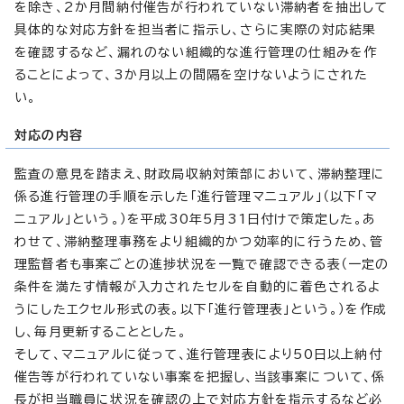
を除き、2か月間納付催告が行われていない滞納者を抽出して
具体的な対応方針を担当者に指示し、さらに実際の対応結果
を確認するなど、漏れのない組織的な進行管理の仕組みを作
ることによって、3か月以上の間隔を空けないようにされた
い。
対応の内容
監査の意見を踏まえ、財政局収納対策部において、滞納整理に
係る進行管理の手順を示した「進行管理マニュアル」（以下「マ
ニュアル」という。）を平成30年5月31日付けで策定した。あ
わせて、滞納整理事務をより組織的かつ効率的に行うため、管
理監督者も事案ごとの進捗状況を一覧で確認できる表（一定の
条件を満たす情報が入力されたセルを自動的に着色されるよ
うにしたエクセル形式の表。以下「進行管理表」という。）を作成
し、毎月更新することとした。
そして、マニュアルに従って、進行管理表により50日以上納付
催告等が行われていない事案を把握し、当該事案について、係
長が担当職員に状況を確認の上で対応方針を指示するなど必