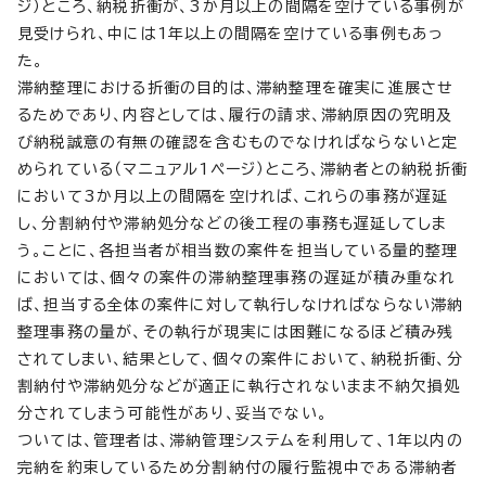
ジ）ところ、納税折衝が、3か月以上の間隔を空けている事例が
見受けられ、中には1年以上の間隔を空けている事例もあっ
た。
滞納整理における折衝の目的は、滞納整理を確実に進展させ
るためであり、内容としては、履行の請求、滞納原因の究明及
び納税誠意の有無の確認を含むものでなければならないと定
められている（マニュアル1ページ）ところ、滞納者との納税折衝
において3か月以上の間隔を空ければ、これらの事務が遅延
し、分割納付や滞納処分などの後工程の事務も遅延してしま
う。ことに、各担当者が相当数の案件を担当している量的整理
においては、個々の案件の滞納整理事務の遅延が積み重なれ
ば、担当する全体の案件に対して執行しなければならない滞納
整理事務の量が、その執行が現実には困難になるほど積み残
されてしまい、結果として、個々の案件において、納税折衝、分
割納付や滞納処分などが適正に執行されないまま不納欠損処
分されてしまう可能性があり、妥当でない。
ついては、管理者は、滞納管理システムを利用して、1年以内の
完納を約束しているため分割納付の履行監視中である滞納者