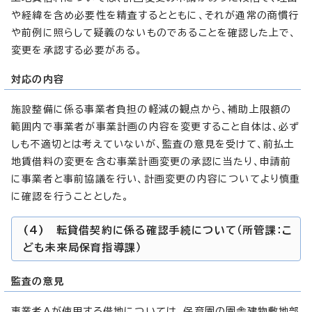
や経緯を含め必要性を精査するとともに、それが通常の商慣行
や前例に照らして疑義のないものであることを確認した上で、
変更を承認する必要がある。
対応の内容
施設整備に係る事業者負担の軽減の観点から、補助上限額の
範囲内で事業者が事業計画の内容を変更すること自体は、必ず
しも不適切とは考えていないが、監査の意見を受けて、前払土
地賃借料の変更を含む事業計画変更の承認に当たり、申請前
に事業者と事前協議を行い、計画変更の内容についてより慎重
に確認を行うこととした。
(4) 転貸借契約に係る確認手続について（所管課：こ
ども未来局保育指導課）
監査の意見
事業者Aが使用する借地については、保育園の園舎建物敷地部