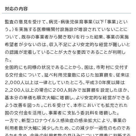
対応の内容
監査の意見を受けて、病児・病後児保育事業（以下「事業」とい
う。）を実施する医療機関付設施設が増設されていないことに
ついて、既存の事業者から聞き取りを行った結果、事業の実施
希望者が少ないのは、収入不足により安定的な経営が難しいと
の認識が定着していることが大きな要因であることが判明し
た。
全国的にも同様の状況であることから、国は、市町村に交付す
る交付金について、延べ利用児童数に応じた加算額を、従来は
2,000人以上は一律としていたところ、平成30年度以降は
2,200人以上の場合に200人刻みで加算額を設定したほか、
基本分の単価も順次大幅に増額し、より安定的な経営ができる
よう改善を図った。これを受けて、本市においても拡充された
国の交付金を活用し、事業者に支払う委託料を増額した。
一方で、新型コロナウイルス感染症の感染拡大により、事業の
利用者数が大幅に減少したため、この減少が一過性のものであ
るかも含め、今後の利用者数の見込みについて慎重に判断する