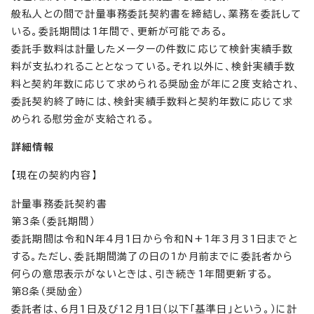
般私人との間で計量事務委託契約書を締結し、業務を委託して
いる。委託期間は1年間で、更新が可能である。
委託手数料は計量したメーターの件数に応じて検針実績手数
料が支払われることとなっている。それ以外に、検針実績手数
料と契約年数に応じて求められる奨励金が年に2度支給され、
委託契約終了時には、検針実績手数料と契約年数に応じて求
められる慰労金が支給される。
詳細情報
【現在の契約内容】
計量事務委託契約書
第3条（委託期間）
委託期間は令和N年4月1日から令和N+1年3月31日までと
する。ただし、委託期間満了の日の1か月前までに委託者から
何らの意思表示がないときは、引き続き1年間更新する。
第8条（奨励金）
委託者は、6月1日及び12月1日（以下「基準日」という。）に計