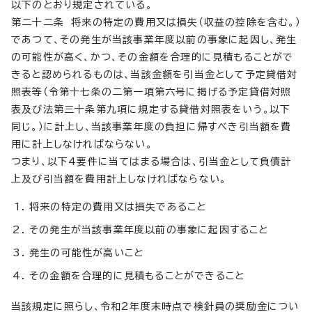
以下のとおり規定されている。
第二十二条 将来の特定の費用又は損失（収益の控除を含む。）
であつて、その発生が当該事業年度以前の事象に起因し、発生
の可能性が高く、かつ、その金額を合理的に見積もることがで
きると認められるものは、当該金額を引当金として予定貸借対
照表等（令第十七条の二第一項第六号に掲げる予定貸借対照
表及び法第三十条第九項に規定する貸借対照表をいう。以下
同じ。）に計上し、当該事業年度の負担に帰すべき引当額を費
用に計上しなければならない。
つまり、以下4要件に当てはまる場合は、引当金として負債計
上及び引当額を費用計上しなければならない。
将来の特定の費用又は損失であること
その発生が当該事業年度以前の事象に起因すること
発生の可能性が高いこと
その金額を合理的に見積もることができること
当該規定に照らし、令和2年度末時点で検針員の奨励金につい