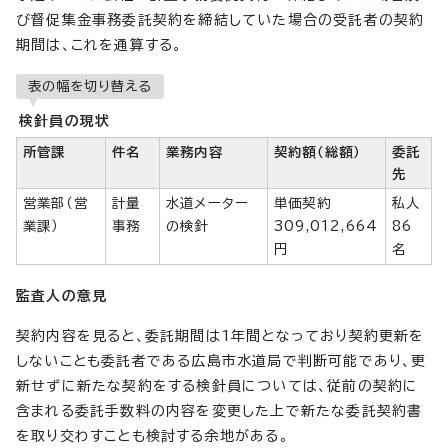
び督促集金事務委託契約を締結していた場合の受託者の契約
期間は、これを通算する。
表の幅を切り替える
検針員の現状
所管課
件名
業務内容
契約額（総額）
委託
先
営業部（営
計量
水道メーター
単価契約
私人
業課）
事務
の検針
309,012,664
86
円
名
監査人の意見
契約内容を見ると、委託期間は1年間となっており契約更新を
しないことも委託者である広島市水道局で判断可能であり、更
新せずに新たな契約をする検針員については、従前の契約に
含まれる委託手数料の内容を変更した上で新たな委託契約書
を取り交わすことも検討する余地がある。