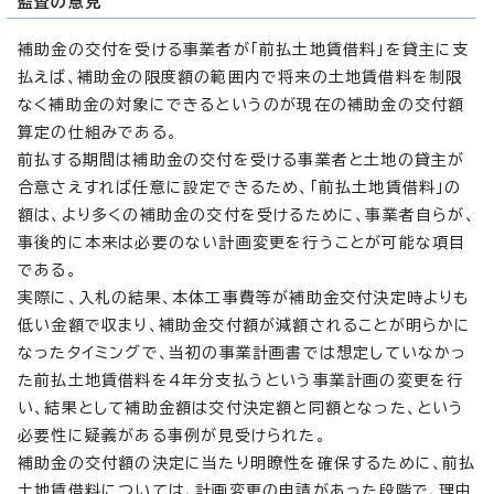
監査の意見
補助金の交付を受ける事業者が「前払土地賃借料」を貸主に支
払えば、補助金の限度額の範囲内で将来の土地賃借料を制限
なく補助金の対象にできるというのが現在の補助金の交付額
算定の仕組みである。
前払する期間は補助金の交付を受ける事業者と土地の貸主が
合意さえすれば任意に設定できるため、「前払土地賃借料」の
額は、より多くの補助金の交付を受けるために、事業者自らが、
事後的に本来は必要のない計画変更を行うことが可能な項目
である。
実際に、入札の結果、本体工事費等が補助金交付決定時よりも
低い金額で収まり、補助金交付額が減額されることが明らかに
なったタイミングで、当初の事業計画書では想定していなかっ
た前払土地賃借料を4年分支払うという事業計画の変更を行
い、結果として補助金額は交付決定額と同額となった、という
必要性に疑義がある事例が見受けられた。
補助金の交付額の決定に当たり明瞭性を確保するために、前払
土地賃借料については、計画変更の申請があった段階で、理由