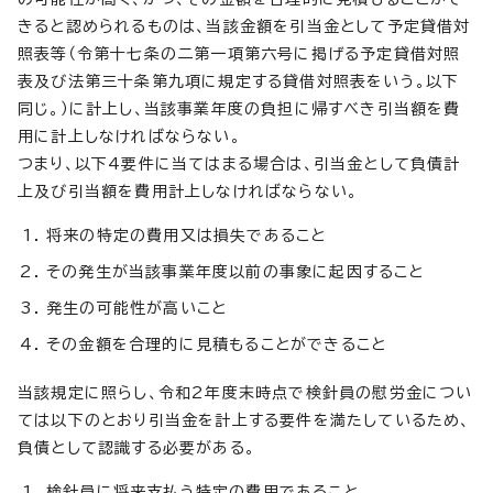
きると認められるものは、当該金額を引当金として予定貸借対
照表等（令第十七条の二第一項第六号に掲げる予定貸借対照
表及び法第三十条第九項に規定する貸借対照表をいう。以下
同じ。）に計上し、当該事業年度の負担に帰すべき引当額を費
用に計上しなければならない。
つまり、以下4要件に当てはまる場合は、引当金として負債計
上及び引当額を費用計上しなければならない。
将来の特定の費用又は損失であること
その発生が当該事業年度以前の事象に起因すること
発生の可能性が高いこと
その金額を合理的に見積もることができること
当該規定に照らし、令和2年度末時点で検針員の慰労金につい
ては以下のとおり引当金を計上する要件を満たしているため、
負債として認識する必要がある。
検針員に将来支払う特定の費用であること