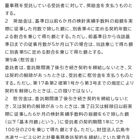
量事務を受託している受託者に対して、奨励金を支払うものと
する。
2 奨励金は、基準日以前6か月の検針実績手数料の総額を実
際に従事した月数で除した額に、別表第4に定める契約年数に
よる割合を乗じて得た額とする。ただし、前基準日から当該基
準日までの従事月数が5か月以下の場合は、当該乗じて得た額
に別表第5に定める割合を乗じて得た額とする。
第9条（慰労金）
委託者は、委託期間満了後引き続き契約を締結しないとき、又
は契約の解除があったときは、受託者に慰労金を支払うものと
する。ただし、第17条第2項第1号から第3号までの規定により
契約を解除したときは、この限りではない。
2 慰労金は、委託期間満了後引き続き契約を締結しないと
き、又は契約の解除があったときは、満了日又は解除日以前実
際に従事した6か月の検針実績手数料の総額を6で除した額
（以下「基本月額」という。）に受託者の契約期間1年につき
100分の20を乗じて得た額とする。ただし、財団法人広島市
水道サービス公社と計量事務委託契約を締結していた場合及