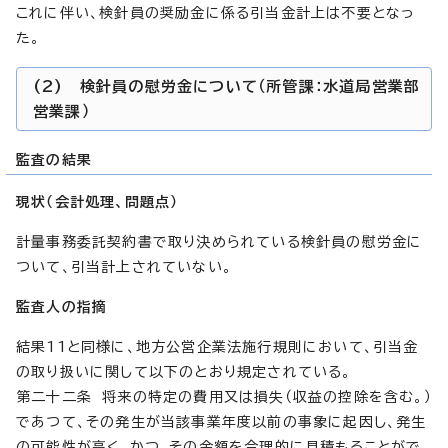
これに伴い、検針員の奨励金に係る引当金計上は不要となっ
た。
(2) 検針員の慰労金について（所管課：水道局営業部
営業課）
監査の結果
現状（会計処理、問題点）
計量事務委託契約書で取り決められている検針員の慰労金に
ついて、引当計上されていない。
監査人の指摘
結果11と同様に、地方公営企業法施行規則において、引当金
の取り扱いに関して以下のとおり規定されている。
第二十二条 将来の特定の費用又は損失（収益の控除を含む。）
であつて、その発生が当該事業年度以前の事象に起因し、発生
の可能性が高く、かつ、その金額を合理的に見積もることがで