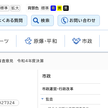
標準
拡大
背景色
よくある質問
検索
お問い合わせ
ーツ
原爆・平和
市政
審査意見 令和4年度決算
市政
市政運営・行政改革
監査
027324