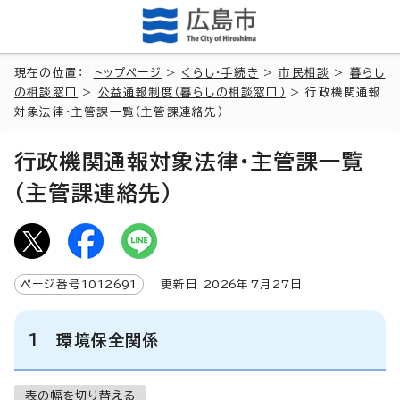
現在の位置：
トップページ
>
くらし・手続き
>
市民相談
>
暮らし
の相談窓口
>
公益通報制度（暮らしの相談窓口）
> 行政機関通報
対象法律・主管課一覧（主管課連絡先）
行政機関通報対象法律・主管課一覧
（主管課連絡先）
ページ番号
1012691
更新日
2026
年7月
27
日
1 環境保全関係
表の幅を切り替える