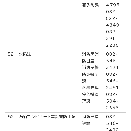
署予防課
4795
082-
822-
4349
082-
291-
2235
52
水防法
消防局消
082-
防団室
546-
消防局警
3421
防部警防
082-
課
546-
危機管理
3451
室危機管
082-
理課
504-
2653
53
石油コンビナート等災害防止法
消防局指
082-
導課
546-
3482