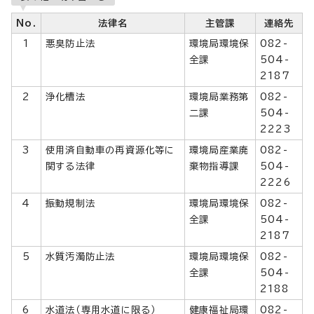
No.
法律名
主管課
連絡先
1
悪臭防止法
環境局環境保
082-
全課
504-
2187
2
浄化槽法
環境局業務第
082-
二課
504-
2223
3
使用済自動車の再資源化等に
環境局産業廃
082-
関する法律
棄物指導課
504-
2226
4
振動規制法
環境局環境保
082-
全課
504-
2187
5
水質汚濁防止法
環境局環境保
082-
全課
504-
2188
6
水道法（専用水道に限る）
健康福祉局環
082-