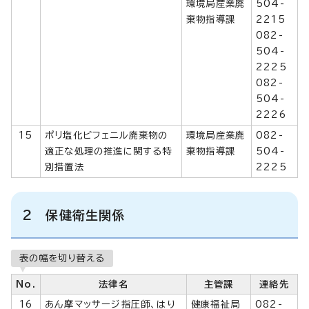
環境局産業廃
504-
棄物指導課
2215
082-
504-
2225
082-
504-
2226
15
ポリ塩化ビフェニル廃棄物の
環境局産業廃
082-
適正な処理の推進に関する特
棄物指導課
504-
別措置法
2225
2 保健衛生関係
表の幅を切り替える
No.
法律名
主管課
連絡先
16
あん摩マッサージ指圧師、はり
健康福祉局
082-