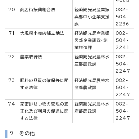
4068
70
商店街振興組合法
経済観光局産業振
082-
興部中小企業支援
504-
課
2236
71
大規模小売店舗立地法
経済観光局産業振
082-
興部企業誘致・創
504-
業推進課
2241
72
農薬取締法
経済観光局農林水
082-
産部農政課
504-
2247
73
肥料の品質の確保等に関
経済観光局農林水
082-
する法律
産部農政課
504-
2247
74
家畜排せつ物の管理の適
経済観光局農林水
082-
正化及び利用の促進に関
産部農政課
504-
する法律
2247
7 その他