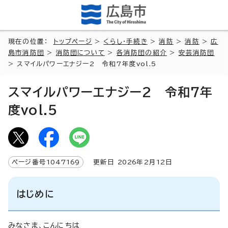
現在の位置：
トップページ
>
くらし・手続き
>
消防
>
消防
>
広
島市消防団
>
消防団について
>
各消防団の紹介
>
安芸消防団
> スマイルパワーエナジー2 令和7年度vol.5
スマイルパワーエナジー2 令和7年
度vol.5
ページ番号
1047169
更新日
2026
年2月
12
日
はじめに
みなさま、こんにちは