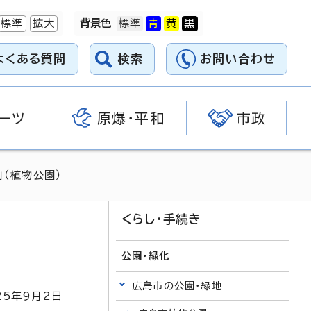
標準
拡大
背景色
よくある質問
検索
お問い合わせ
ーツ
原爆・平和
市政
」（植物公園）
くらし・手続き
公園・緑化
広島市の公園・緑地
25
年9月2日