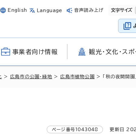
English
音声読み上げ
文字サイズ
Language
事業者向け情報
観光・文化・スポ
化
>
広島市の公園・緑地
>
広島市植物公園
> 「秋の夜間開園
）
ページ番号
1043048
更新日
20