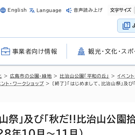
English
音声読み上げ
文字サイズ
Language
事業者向け情報
観光・文化・スポ
化
>
広島市の公園・緑地
>
比治山公園「平和の丘」
>
イベント
ント・ワークショップ
> 〔終了〕「はじめまして、比治山祭」及び
治山祭」及び「秋だ!!比治山公園
28年10月～11月）