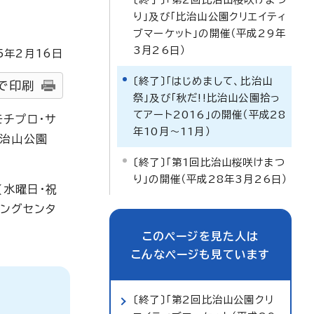
り」及び「比治山公園クリエイティ
ブマーケット」の開催（平成29年
3月26日）
5
年2月
16
日
〔終了〕「はじめまして、比治山
で印刷
祭」及び「秋だ!!比治山公園拾っ
てアート2016」の開催（平成28
チプロ・サ
年10月～11月）
比治山公園
〔終了〕「第1回比治山桜咲けまつ
り」の開催（平成28年3月26日）
(水曜日・祝
ピングセンタ
このページを見た人は
こんなページも見ています
〔終了〕「第2回比治山公園クリ