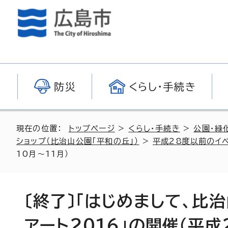
防災
くらし・手続き
現在の位置：
トップページ
>
くらし・手続き
>
公園・緑
ショップ（比治山公園「平和の丘」）
>
平成28度以前のイベ
10月～11月）
〔終了〕「はじめまして、比
アート2016」の開催（平成