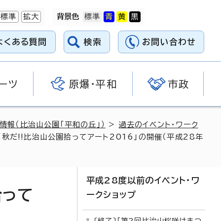
標準
拡大
背景色
よくある質問
検索
お問い合わせ
ーツ
原爆・平和
市政
情報（比治山公園「平和の丘」）
>
過去のイベント・ワーク
「秋だ!!比治山公園拾ってアート2016」の開催（平成28年
平成28度以前のイベント・ワ
拾って
ークショップ
〔終了〕「第2回比治山桜咲けまつ