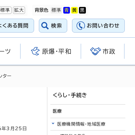
標準
拡大
背景色
よくある質問
検索
お問い合わせ
ーツ
原爆・平和
市政
ンター
くらし・手続き
医療
医療機関情報・地域医療
6
年3月
25
日