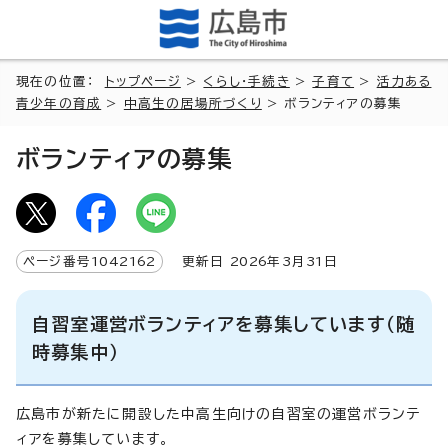
現在の位置：
トップページ
>
くらし・手続き
>
子育て
>
活力ある
青少年の育成
>
中高生の居場所づくり
> ボランティアの募集
ボランティアの募集
ページ番号
1042162
更新日
2026
年3月
31
日
自習室運営ボランティアを募集しています（随
時募集中）
広島市が新たに開設した中高生向けの自習室の運営ボランテ
ィアを募集しています。