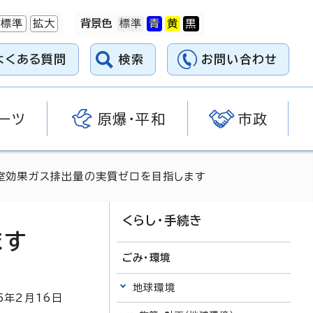
標準
拡大
背景色
よくある質問
検索
お問い合わせ
ーツ
原爆・平和
市政
温室効果ガス排出量の実質ゼロを目指します
くらし・手続き
ます
ごみ・環境
地球環境
5
年2月
16
日