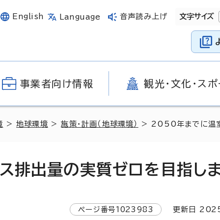
English
音声読み上げ
文字サイズ
Language
事業者向け情報
観光・文化・スポ
境
>
地球環境
>
施策・計画（地球環境）
> 2050年までに
ガス排出量の実質ゼロを目指し
ページ番号
1023983
更新日
202