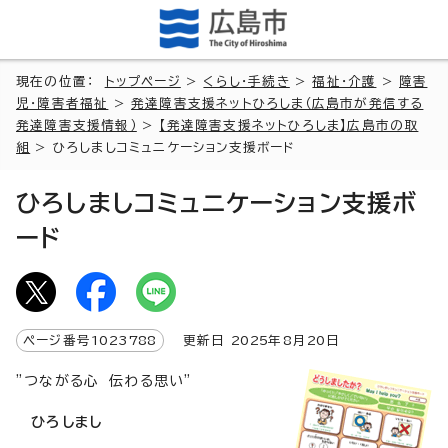
現在の位置：
トップページ
>
くらし・手続き
>
福祉・介護
>
障害
児・障害者福祉
>
発達障害支援ネットひろしま（広島市が発信する
発達障害支援情報）
>
【発達障害支援ネットひろしま】広島市の取
組
> ひろしましコミュニケーション支援ボード
ひろしましコミュニケーション支援ボ
ード
ページ番号
1023788
更新日
2025
年8月
20
日
”つながる心 伝わる思い”
ひろしまし