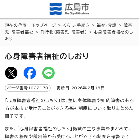
現在の位置：
トップページ
>
くらし・手続き
>
福祉・介護
>
障害
児・障害者福祉
>
刊行物（障害児・障害者）
> 心身障害者福祉のし
おり
心身障害者福祉のしおり
ページ番号
1022170
更新日
2026
年2月
13
日
「心身障害者福祉のしおり」は、主に身体障害や知的障害のある
方が本市で受けることができる福祉制度について取りまとめた
冊子です。
また、「心身障害者福祉のしおり」掲載の主な事業をまとめて、
障害の程度や種別等から受けることができる制度を確認でき