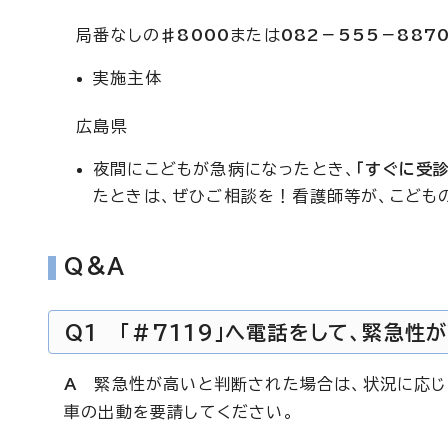
局番なしの
♯8000
または
082－555－887
実施主体
広島県
夜間にこどもが急病になったとき、
「すぐに受
たときは、ぜひご相談を！看護師等が、こども
Q＆A
Q1 「＃7119」へ電話をして、緊急
A
緊急性が高いと判断された場合は、状況に応じ
車の出動を要請してください。