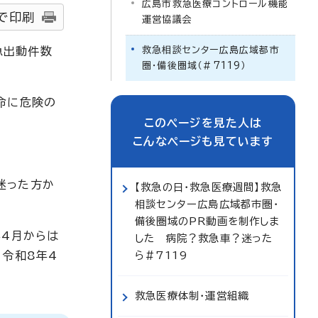
広島市救急医療コントロール機能
で印刷
運営協議会
急出動件数
救急相談センター広島広域都市
圏・備後圏域（＃7119）
命に危険の
このページを見た人は
こんなページも見ています
迷った方か
【救急の日・救急医療週間】救急
相談センター広島広域都市圏・
備後圏域のPR動画を制作しま
年4月からは
した 病院？救急車？迷った
、令和8年4
ら＃7119
救急医療体制・運営組織