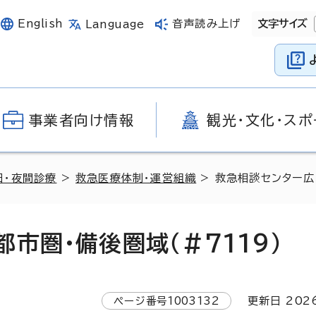
English
音声読み上げ
文字サイズ
Language
事業者向け情報
観光・文化・スポ
日・夜間診療
>
救急医療体制・運営組織
> 救急相談センター広
市圏・備後圏域（＃7119）
ページ番号
1003132
更新日
202