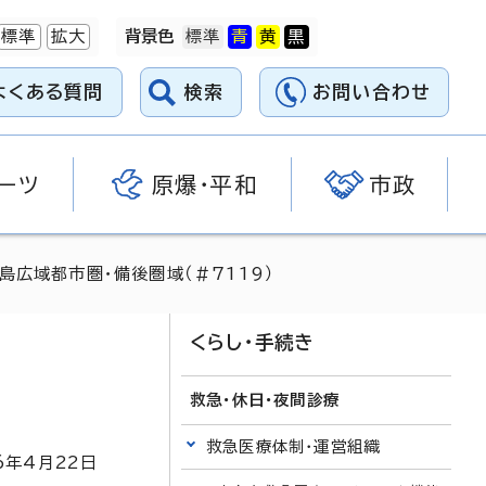
標準
拡大
背景色
よくある質問
検索
お問い合わせ
ーツ
原爆・平和
市政
島広域都市圏・備後圏域（＃7119）
くらし・手続き
救急・休日・夜間診療
救急医療体制・運営組織
6
年4月
22
日