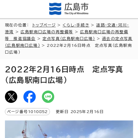
現在の位置：
トップページ
>
くらし・手続き
>
道路・交通・河川・
港湾
>
広島駅南口広場の再整備等
>
広島駅南口広場の再整備
等 推進協議会
>
定点写真（広島駅南口広場）
>
過去の定点写真
（広島駅南口広場）
> 2022年2月16日時点 定点写真（広島駅南
口広場）
2022年2月16日時点 定点写真
（広島駅南口広場）
ページ番号
1010852
更新日
2025
年2月
16
日