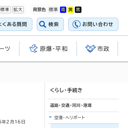
標準
拡大
背景色
よくある質問
検索
お問い合わせ
ーツ
原爆・平和
市政
くらし・手続き
道路・交通・河川・港湾
空港・ヘリポート
5
年2月
16
日