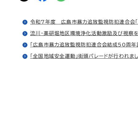
令和7年度 広島市暴力追放監視防犯連合会「
流川・薬研堀地区環境浄化活動激励及び視察
「広島市暴力追放監視防犯連合会結成50周年
「全国地域安全運動」街頭パレードが行われま