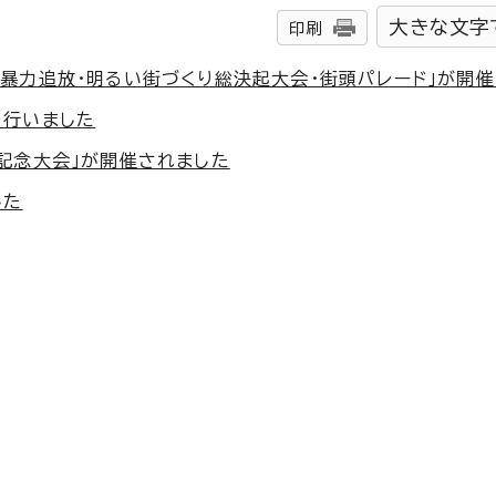
大きな文字
印刷
暴力追放・明るい街づくり総決起大会・街頭パレード」が開
を行いました
記念大会」が開催されました
した