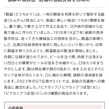
「銅蟲（どうちゅう）」は、一枚の銅板を何度も叩いて整形する鍛
金（たんきん）技法により、表面に美しい槌目（つちめ）模様を施
し、藁で燻して磨き上げて作る工芸品で、江戸時代初頭から広
島で盛んに作られていました。1918年（大正7年）創業の西井
製作所は、培ってきた機械加工の技術を活かし、銅蟲の素晴ら
しさ、広島の伝統技術を後世に残したいという思いから、日常
に銅蟲を取り入れようと、銅蟲製品の製造を開始しました。
内側には錫が塗られており、ビールを注ぐ際、肉眼では見えな
い凹凸との摩擦がビールの泡をきめ細かくし、口当たりをまろ
やかにします。銅は熱伝導が鉄の5倍あり、氷を入れるとすぐに
カップ全体が冷たくなり、口に触れた瞬間、抜群の清涼感を感
じます。2023年のG7広島サミットでは、各国の先遣隊への贈
答品に選ばれました。「ビアカップ」「ビアカップつぼ型（大）」
「ビアカップつぼ型（小）」の3種類の商品があります。
小売価格