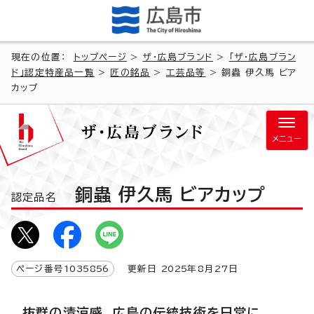
現在の位置：
トップページ
>
ザ・広島ブランド
>
「ザ・広島ブラン
ド」認定特産品一覧
>
匠の銘品
>
工芸品等
> 銅蟲 伊久馬 ビア
カップ
メニュー
銅蟲 伊久馬 ビアカップ
認定品名
ページ番号
1035856
更新日
2025
年8月
27
日
抜群の清涼感 広島の伝統技術を日常に