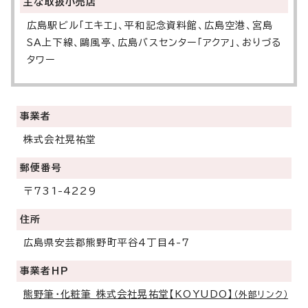
主な取扱小売店
広島駅ビル「エキエ」、平和記念資料館、広島空港、宮島
SA上下線、鷗風亭、広島バスセンター「アクア」、おりづる
タワー
事業者
株式会社晃祐堂
郵便番号
〒731-4229
住所
広島県安芸郡熊野町平谷4丁目4-7
事業者ＨＰ
熊野筆・化粧筆 株式会社晃祐堂【KOYUDO】
（外部リンク）