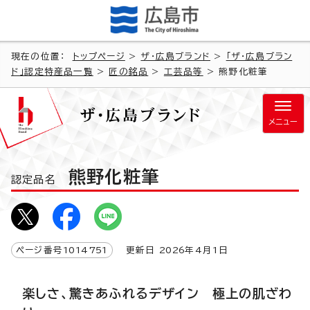
現在の位置：
トップページ
>
ザ・広島ブランド
>
「ザ・広島ブラン
ド」認定特産品一覧
>
匠の銘品
>
工芸品等
> 熊野化粧筆
メニュー
熊野化粧筆
認定品名
ページ番号
1014751
更新日
2026
年4月1日
楽しさ、驚きあふれるデザイン 極上の肌ざわ