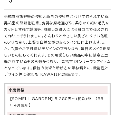
り
伝統ある熊野筆の技術と独自の技術を合わせて作られている、
晃祐堂の熊野化粧筆。良質な原毛選びや、柔らかく細い毛先を
カットせず残す製法等、熟練した職人による細部まで追及され
て作り上げられました。ふんわりとやさしい肌ざわりでお化粧
のノリも良く、上質で自然な艶のあるメイクに仕上げます。ま
た、色鮮やかで可愛いデザインのブラシなら、毎日のメイクを楽
しいものにしてくれます。その可愛らしい商品の中には意匠登
録されているものも数多くあり、「晃祐堂」オンリーワンアイテム
となっています。伝統の技術と斬新さを兼ね備えた、機能性と
デザイン性に優れた「KAWAII」化粧筆です。
小売価格
[SOMELL GARDEN] 5,280円～(税込)他 【R8
年4月更新】