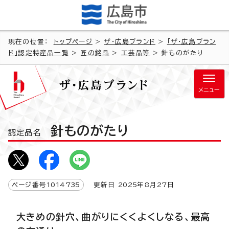
現在の位置：
トップページ
>
ザ・広島ブランド
>
「ザ・広島ブラン
ド」認定特産品一覧
>
匠の銘品
>
工芸品等
> 針ものがたり
メニュー
針ものがたり
認定品名
ページ番号
1014735
更新日
2025
年8月
27
日
大きめの針穴、曲がりにくくよくしなる、最高