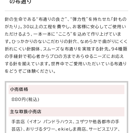
の布通り
針の生命である“布通りの良さ”、“弾力性”を持たせた「針もの
がたり」。30以上の工程を費やし、お客様に安心してご使用い
ただけるよう、一本一本に“こころ”を込めて作り上げていま
す。ひっかかりのないこだわりの針穴、なめらかで曲がりにくく
折れにくい針胴体、スムーズな布通りを実現する針先。94種類
の手縫針で初心者からプロの方まであらゆるニーズにお応え
する針を揃えています。世界中でご愛用いただいている布通り
をどうぞご体験ください。
小売価格
880円(税込)
主な取扱小売店
手芸店 （イオン パンドラハウス、ユザワヤ他各都市の手
芸店）、おりづるタワー、ekieしま商店、サービスエリア、