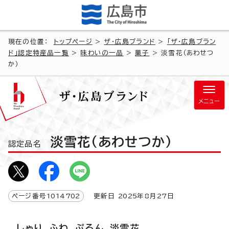
現在の位置：
トップページ
>
ザ・広島ブランド
>
「ザ・広島ブラン
ド」認定特産品一覧
>
味わいの一品
>
菓子
> 淡雪花（あわせつ
か）
メニュー
淡雪花（あわせつか）
認定品名
ページ番号
1014702
更新日
2025
年8月
27
日
しゃり、ふわ、ぷるん、淡雪花