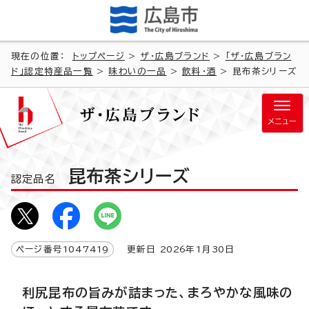
現在の位置：
トップページ
>
ザ・広島ブランド
>
「ザ・広島ブラン
ド」認定特産品一覧
>
味わいの一品
>
飲料・酒
> 昆布茶シリーズ
メニュー
昆布茶シリーズ
認定品名
ページ番号
1047419
更新日
2026
年1月
30
日
利尻昆布の旨みが詰まった、まろやかな風味の